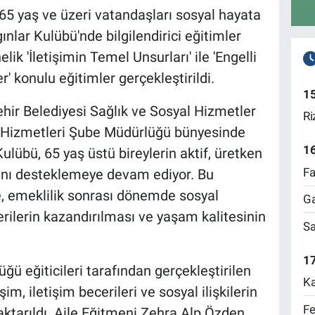
65 yaş ve üzeri vatandaşları sosyal hayata
gınlar Kulübü'nde bilgilendirici eğitimler
k 'İletişimin Temel Unsurları' ile 'Engelli
' konulu eğitimler gerçekleştirildi.
1
hir Belediyesi Sağlık ve Sosyal Hizmetler
Ri
lı Hizmetleri Şube Müdürlüğü bünyesinde
1
ulübü, 65 yaş üstü bireylerin aktif, üretken
Fa
ını desteklemeye devam ediyor. Bu
, emeklilik sonrası dönemde sosyal
Ga
erilerin kazandırılması ve yaşam kalitesinin
Sa
17
ğü eğiticileri tarafından gerçekleştirilen
Ka
şim, iletişim becerileri ve sosyal ilişkilerin
Fe
 aktarıldı. Aile Eğitmeni Zehra Alp Özden