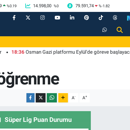
9
14.598,00
79.591,74
%
0.19
%
0
%
-1.82
:36
Osman Gazi platformu Eylül'de göreve başlayacak... Gabar
 öğrenme
-
+
A
A
Süper Lig Puan Durumu