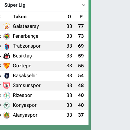
Süper Lig
#
Takım
O
P
Galatasaray
33
77
1
Fenerbahçe
33
73
2
Trabzonspor
33
69
3
Beşiktaş
33
59
4
Göztepe
33
55
5
Başakşehir
33
54
6
Samsunspor
33
48
7
Rizespor
33
40
8
Konyaspor
33
40
9
Alanyaspor
33
37
0