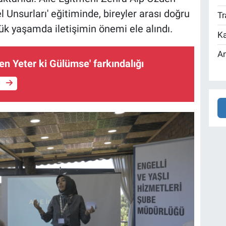
l Unsurları' eğitiminde, bireyler arası doğru
Tr
ük yaşamda iletişimin önemi ele alındı.
Ka
An
en Yeter ki Gülümse' farkındalığı
e