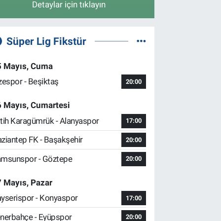
Detaylar için tıklayın
Süper Lig Fikstür
5 Mayıs, Cuma
zespor - Beşiktaş
20:00
6 Mayıs, Cumartesi
tih Karagümrük - Alanyaspor
17:00
ziantep FK - Başakşehir
20:00
msunspor - Göztepe
20:00
 Mayıs, Pazar
yserispor - Konyaspor
17:00
nerbahçe - Eyüpspor
20:00