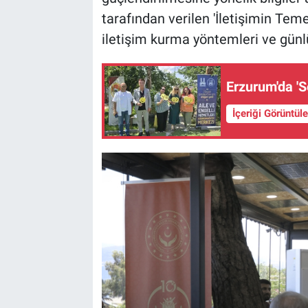
tarafından verilen 'İletişimin Teme
iletişim kurma yöntemleri ve günl
Erzurum'da 'S
İçeriği Görüntül