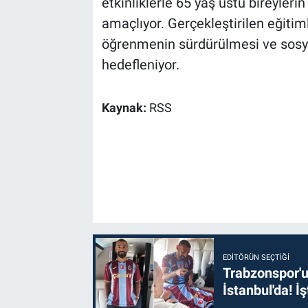
etkinliklerle 65 yaş üstü bireyleri
amaçlıyor. Gerçekleştirilen eğitimle
öğrenmenin sürdürülmesi ve sosyal
hedefleniyor.
Kaynak:
RSS
EDITÖRÜN SEÇTIĞI
Trabzonspor'u
İstanbul'da! İş