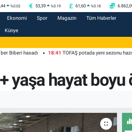
,44
53,39
61,60
6.862,0
%
0.02
%
0.19
%
0.18
Ekonomi
Spor
Magazin
Tüm Haberler
Künye
ri hasadı
18:41
TOFAŞ potada yeni sezonu hazır
18
5+ yaşa hayat boyu