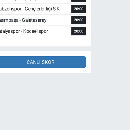
abzonspor - Gençlerbirliği S.K.
20:00
sımpaşa - Galatasaray
20:00
talyaspor - Kocaelispor
20:00
CANLI SKOR