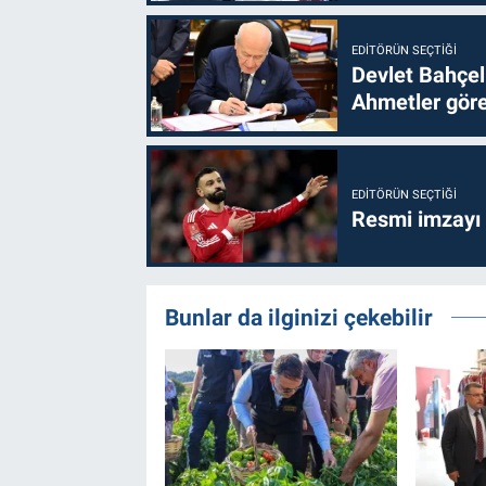
EDITÖRÜN SEÇTIĞI
Devlet Bahçel
Ahmetler göre
EDITÖRÜN SEÇTIĞI
Resmi imzayı
Bunlar da ilginizi çekebilir