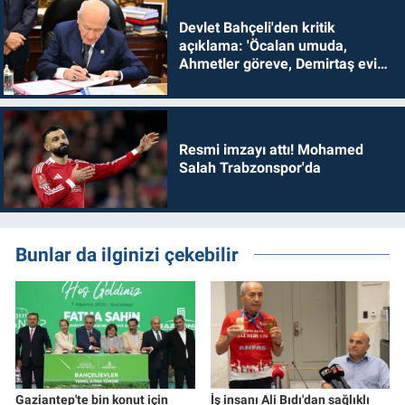
Devlet Bahçeli'den kritik
açıklama: 'Öcalan umuda,
Ahmetler göreve, Demirtaş evine
dönmelidir'
Resmi imzayı attı! Mohamed
Salah Trabzonspor'da
Bunlar da ilginizi çekebilir
Gaziantep'te bin konut için
İş insanı Ali Bıdı'dan sağlıklı