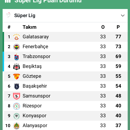
Süper Lig Puan Durumu
Süper Lig
#
Takım
O
P
Galatasaray
33
77
1
Fenerbahçe
33
73
2
Trabzonspor
33
69
3
Beşiktaş
33
59
4
Göztepe
33
55
5
Başakşehir
33
54
6
Samsunspor
33
48
7
Rizespor
33
40
8
Konyaspor
33
40
9
Alanyaspor
33
37
10