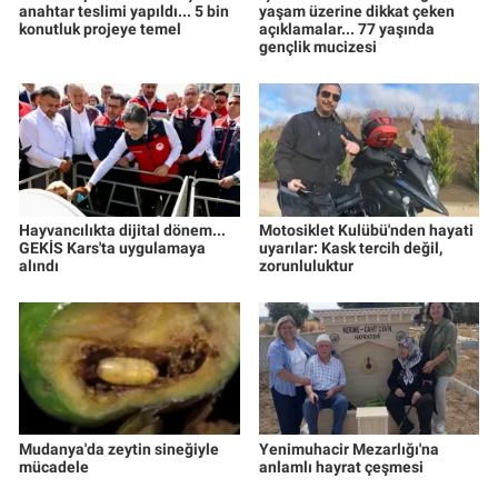
anahtar teslimi yapıldı... 5 bin
yaşam üzerine dikkat çeken
konutluk projeye temel
açıklamalar... 77 yaşında
gençlik mucizesi
Hayvancılıkta dijital dönem...
Motosiklet Kulübü'nden hayati
GEKİS Kars'ta uygulamaya
uyarılar: Kask tercih değil,
alındı
zorunluluktur
Mudanya'da zeytin sineğiyle
Yenimuhacir Mezarlığı'na
mücadele
anlamlı hayrat çeşmesi