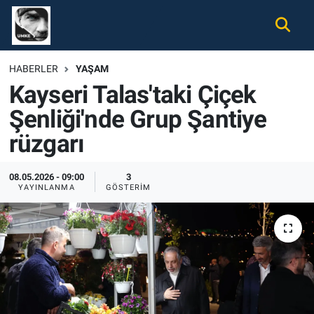
Gündem
Nöbetçi Eczaneler
HABERLER
YAŞAM
Kayseri Talas'taki Çiçek
Ekonomi
Hava Durumu
Şenliği'nde Grup Şantiye
Spor
Namaz Vakitleri
rüzgarı
Magazin
Trafik Durumu
08.05.2026 - 09:00
3
YAYINLANMA
GÖSTERIM
Tüm Haberler
Süper Lig Puan Durumu ve Fikstür
İletişim
Tüm Manşetler
Künye
Son Dakika Haberleri
Haber Arşivi