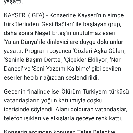
yaşattı.
KAYSERİ (İGFA) - Konserine Kayseri'nin simge
türkülerinden 'Gesi Bağları' ile başlayan grup,
daha sonra Neşet Ertaş'ın unutulmaz eseri
'Yalan Dünya' ile dinleyicilere duygu dolu anlar
yaşattı. Program boyunca 'Gözleri Aşka Gülen',
'Seninle Başım Dertte', 'Çiçekler Ekiliyor', 'Nar
Danesi' ve 'Seni Yazdım Kalbime' gibi sevilen
eserler hep bir ağızdan seslendirildi.
Gecenin finalinde ise 'Ölürüm Türkiyem' türküsü
vatandaşların yoğun katılımıyla coşku
içerisinde söylendi. Alanı dolduran vatandaşlar,
telefon ışıkları ve alkışlarla geceye renk kattı.
Konserin ardından konuşan Talas Belediye