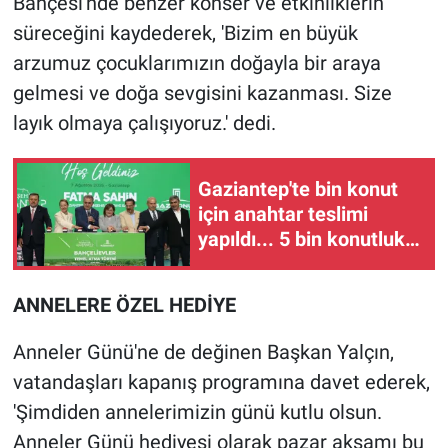
Bahçesi'nde benzer konser ve etkinliklerin
süreceğini kaydederek, 'Bizim en büyük
arzumuz çocuklarımızın doğayla bir araya
gelmesi ve doğa sevgisini kazanması. Size
layık olmaya çalışıyoruz.' dedi.
Gaziantep'te bin konut
için anahtar teslimi
yapıldı... 5 bin konutluk
projeye temel
ANNELERE ÖZEL HEDİYE
Anneler Günü'ne de değinen Başkan Yalçın,
vatandaşları kapanış programına davet ederek,
'Şimdiden annelerimizin günü kutlu olsun.
Anneler Günü hediyesi olarak pazar akşamı bu