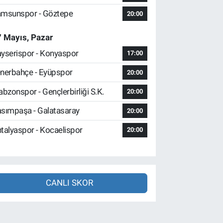
msunspor - Göztepe
20:00
 Mayıs, Pazar
yserispor - Konyaspor
17:00
nerbahçe - Eyüpspor
20:00
abzonspor - Gençlerbirliği S.K.
20:00
sımpaşa - Galatasaray
20:00
talyaspor - Kocaelispor
20:00
CANLI SKOR