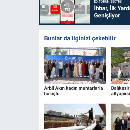
EDITÖRÜN SEÇTIĞI
İhbar, İlk Yar
Genişliyor
Bunlar da ilginizi çekebilir
Arbil Akın kadın muhtarlarla
Balıkesi
buluştu
altyapıd