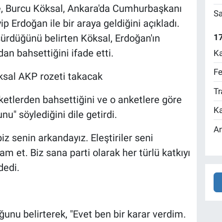
re, Burcu Köksal, Ankara'da Cumhurbaşkanı
Sa
Erdoğan ile bir araya geldiğini açıkladı.
17
ürdüğünü belirten Köksal, Erdoğan'ın
an bahsettiğini ifade etti.
Ka
Fe
sal AKP rozeti takacak
Tr
ketlerden bahsettiğini ve o anketlere göre
Ka
u" söylediğini dile getirdi.
An
iz senin arkandayız. Eleştiriler seni
m et. Biz sana parti olarak her türlü katkıyı
dedi.
ğunu belirterek, "Evet ben bir karar verdim.