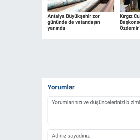
Antalya Büyükşehir zor
Kırgız C
gününde de vatandaşın
Başkonso
yanında
Özdemir'i
Yorumlar