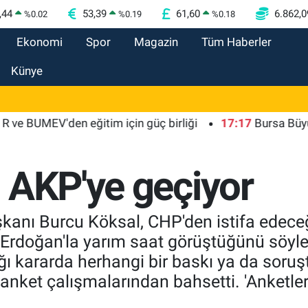
,44
53,39
61,60
6.862,0
%
0.02
%
0.19
%
0.18
Ekonomi
Spor
Magazin
Tüm Haberler
Künye
EV'den eğitim için güç birliği
17:17
Bursa Büyükşehir 
 AKP'ye geçiyor
kanı Burcu Köksal, CHP'den istifa edece
. Erdoğan'la yarım saat görüştüğünü söy
dığı kararda herhangi bir baskı ya da sor
anket çalışmalarından bahsetti. 'Anketle