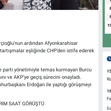
1
çioğlu'nun ardından Afyonkarahisar
tartışmalar eşliğinde CHP'den istifa ederek
 ve parti yönetimiyle temas kurmayan Burcu
1
sını ve AKP'ye geçiş sürecini onayladı.
Ri
umhurbaşkanı Erdoğan ile yaptığı görüşmeyi
1
Fa
RIM SAAT GÖRÜŞTÜ
Ga