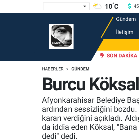
°
10
C
45
Gündem
Gündem
Nöbetçi Eczaneler
İletişim
Ekonomi
Hava Durumu
Spor
Namaz Vakitleri
etici ve el emeği pazarı renk katıyor
17:30
DAĞDER ve BUM
SON DAKIKA
HABERLER
GÜNDEM
Magazin
Trafik Durumu
Burcu Köksal
Tüm Haberler
Süper Lig Puan Durumu ve Fikstür
Afyonkarahisar Belediye Baş
İletişim
Tüm Manşetler
ardından sessizliğini bozdu
kararı verdiğini açıkladı. Al
Künye
Son Dakika Haberleri
da iddia eden Köksal, "Bana 
Haber Arşivi
dedi" dedi.