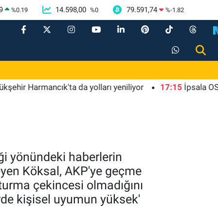
9
14.598,00
79.591,74
%
0.19
%
0
%
-1.82
Harmancık'ta da yolları yeniliyor
17:15
İpsala OSB'nin gel
ği yönündeki haberlerin
leyen Köksal, AKP'ye geçme
uşturma çekincesi olmadığını
rde kişisel uyumun yüksek'