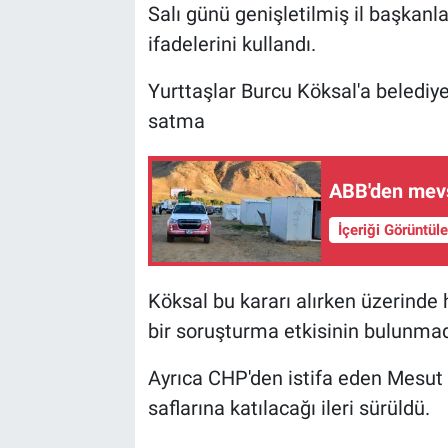
Salı günü genişletilmiş il başkanla
ifadelerini kullandı.
Yurttaşlar Burcu Köksal'a beledi
satma
ABB'den mevsi
İçeriği Görüntül
Köksal bu kararı alırken üzerinde 
bir soruşturma etkisinin bulunmad
Ayrıca CHP'den istifa eden Mesut
saflarına katılacağı ileri sürüldü.