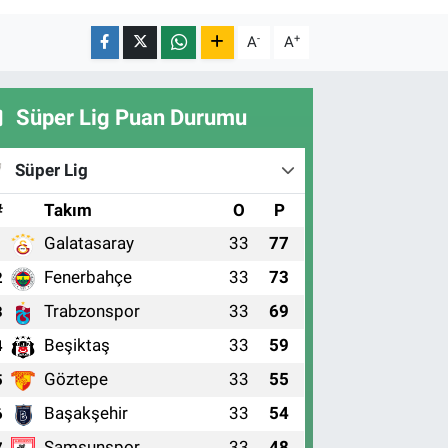
-
+
A
A
Süper Lig Puan Durumu
Süper Lig
#
Takım
O
P
Galatasaray
33
77
1
Fenerbahçe
33
73
2
Trabzonspor
33
69
3
Beşiktaş
33
59
4
Göztepe
33
55
5
Başakşehir
33
54
6
Samsunspor
33
48