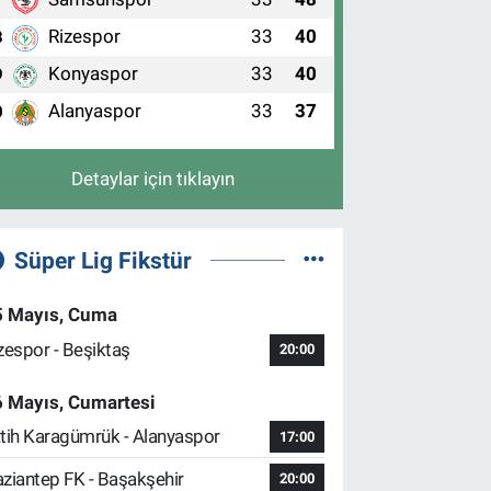
7
Rizespor
33
40
8
Konyaspor
33
40
9
Alanyaspor
33
37
0
Detaylar için tıklayın
Süper Lig Fikstür
5 Mayıs, Cuma
zespor - Beşiktaş
20:00
6 Mayıs, Cumartesi
tih Karagümrük - Alanyaspor
17:00
ziantep FK - Başakşehir
20:00