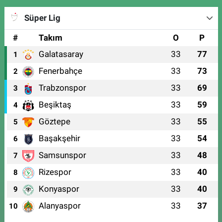
Süper Lig
#
Takım
O
P
Galatasaray
33
77
1
Fenerbahçe
33
73
2
Trabzonspor
33
69
3
Beşiktaş
33
59
4
Göztepe
33
55
5
Başakşehir
33
54
6
Samsunspor
33
48
7
Rizespor
33
40
8
Konyaspor
33
40
9
Alanyaspor
33
37
10