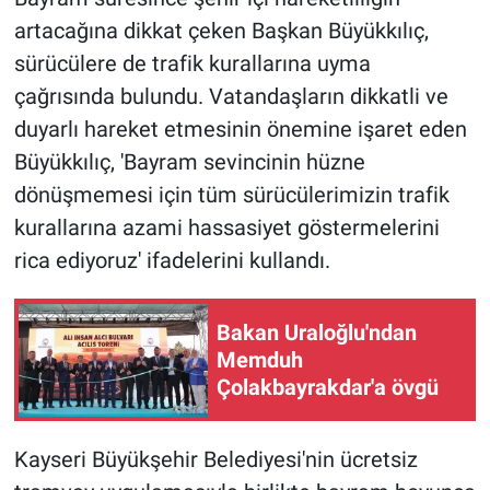
artacağına dikkat çeken Başkan Büyükkılıç,
sürücülere de trafik kurallarına uyma
çağrısında bulundu. Vatandaşların dikkatli ve
duyarlı hareket etmesinin önemine işaret eden
Büyükkılıç, 'Bayram sevincinin hüzne
dönüşmemesi için tüm sürücülerimizin trafik
kurallarına azami hassasiyet göstermelerini
rica ediyoruz' ifadelerini kullandı.
Bakan Uraloğlu'ndan
Memduh
Çolakbayrakdar'a övgü
Kayseri Büyükşehir Belediyesi'nin ücretsiz