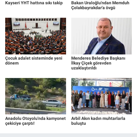
Kayseri YHT hattına sıkı takip
Bakan Uraloğlu'ndan Memduh
Çolakbayrakdar'a övgü
Çocuk adalet sisteminde yeni
Menderes Belediye Başkanı
dönem
İlkay Çiçek görevden
uzaklaştırıldı
Anadolu Otoyolu'nda kamyonet
Arbil Akın kadın muhtarlarla
çekiciye çarptı!
buluştu