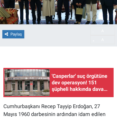
A
-
Paylaş
A
+
'Casperlar' suç örgütüne
dev operasyon! 151
şüpheli hakkında dava
açıldı
Cumhurbaşkanı Recep Tayyip Erdoğan, 27
Mayıs 1960 darbesinin ardından idam edilen