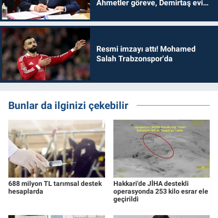
Ahmetler göreve, Demirtaş evine
dönmelidir'
Resmi imzayı attı! Mohamed
Salah Trabzonspor'da
Bunlar da ilginizi çekebilir
688 milyon TL tarımsal destek
Hakkari'de JİHA destekli
hesaplarda
operasyonda 253 kilo esrar ele
geçirildi