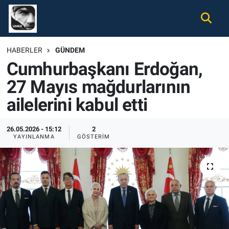
Gündem
Nöbetçi Eczaneler
HABERLER
GÜNDEM
Cumhurbaşkanı Erdoğan,
Ekonomi
Hava Durumu
27 Mayıs mağdurlarının
Spor
Namaz Vakitleri
ailelerini kabul etti
Magazin
Trafik Durumu
26.05.2026 - 15:12
2
YAYINLANMA
GÖSTERIM
Tüm Haberler
Süper Lig Puan Durumu ve Fikstür
İletişim
Tüm Manşetler
Künye
Son Dakika Haberleri
Haber Arşivi