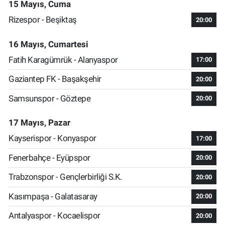
15 Mayıs, Cuma
Rizespor - Beşiktaş
20:00
16 Mayıs, Cumartesi
Fatih Karagümrük - Alanyaspor
17:00
Gaziantep FK - Başakşehir
20:00
Samsunspor - Göztepe
20:00
17 Mayıs, Pazar
Kayserispor - Konyaspor
17:00
Fenerbahçe - Eyüpspor
20:00
Trabzonspor - Gençlerbirliği S.K.
20:00
Kasımpaşa - Galatasaray
20:00
Antalyaspor - Kocaelispor
20:00