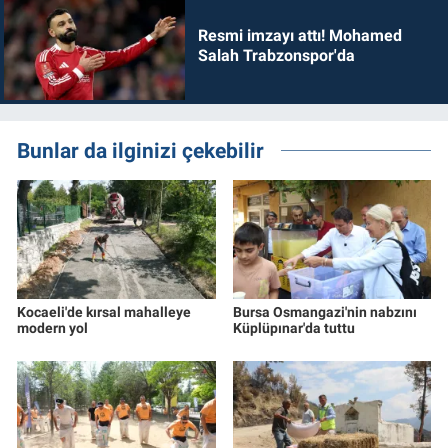
Resmi imzayı attı! Mohamed
Salah Trabzonspor'da
Bunlar da ilginizi çekebilir
Kocaeli'de kırsal mahalleye
Bursa Osmangazi'nin nabzını
modern yol
Küplüpınar'da tuttu