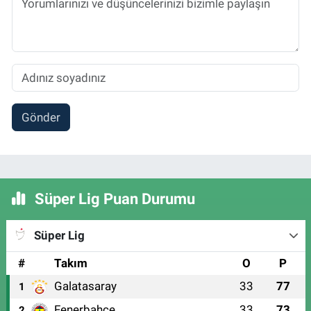
Gönder
Süper Lig Puan Durumu
Süper Lig
#
Takım
O
P
Galatasaray
33
77
1
Fenerbahçe
33
73
2