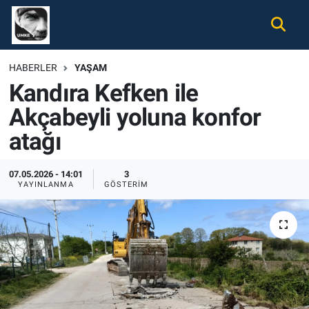
Gündem
Nöbetçi Eczaneler
HABERLER
YAŞAM
Kandıra Kefken ile
Ekonomi
Hava Durumu
Akçabeyli yoluna konfor
Spor
Namaz Vakitleri
atağı
Magazin
Trafik Durumu
07.05.2026 - 14:01
3
YAYINLANMA
GÖSTERIM
Tüm Haberler
Süper Lig Puan Durumu ve Fikstür
İletişim
Tüm Manşetler
Künye
Son Dakika Haberleri
Haber Arşivi