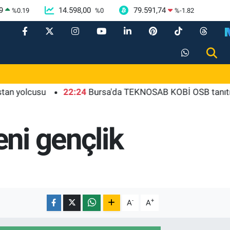
9
14.598,00
79.591,74
%
0.19
%
0
%
-1.82
cusu
22:24
Bursa'da TEKNOSAB KOBİ OSB tanıtıldı... Bu
ni gençlik
-
+
A
A