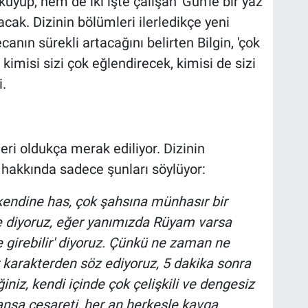
up, hem de iki işte çalışan 'Gün'le bir yaz
cak. Dizinin bölümleri ilerledikçe yeni
anın sürekli artacağını belirten Bilgin, 'çok
 kimisi sizi çok eğlendirecek, kimisi de sizi
.
ri oldukça merak ediliyor. Dizinin
hakkında sadece şunları söylüyor:
endine has, çok şahsına münhasır bir
e diyoruz, eğer yanımızda Rüyam varsa
 girebilir' diyoruz. Çünkü ne zaman ne
r karakterden söz ediyoruz, 5 dakika sonra
niz, kendi içinde çok çelişkili ve dengesiz
pansa cesareti, her an herkesle kavga