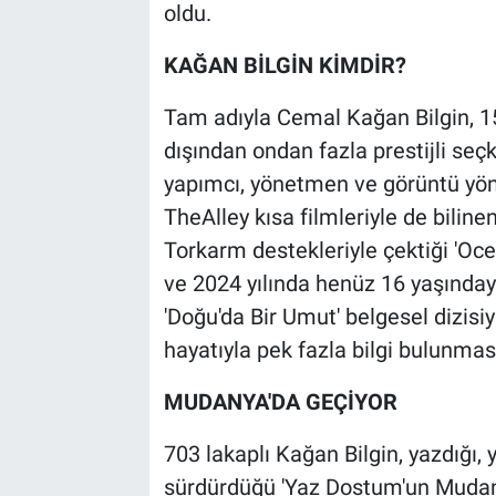
oldu.
KAĞAN BİLGİN KİMDİR?
Tam adıyla Cemal Kağan Bilgin, 15 
dışından ondan fazla prestijli seçk
yapımcı, yönetmen ve görüntü yön
TheAlley kısa filmleriyle de biline
Torkarm destekleriyle çektiği 'Ocea
ve 2024 yılında henüz 16 yaşındayk
'Doğu'da Bir Umut' belgesel dizisi
hayatıyla pek fazla bilgi bulunma
MUDANYA'DA GEÇİYOR
703 lakaplı Kağan Bilgin, yazdığı,
sürdürdüğü 'Yaz Dostum'un Mudan