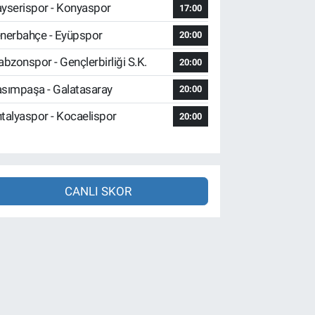
yserispor - Konyaspor
17:00
nerbahçe - Eyüpspor
20:00
abzonspor - Gençlerbirliği S.K.
20:00
sımpaşa - Galatasaray
20:00
talyaspor - Kocaelispor
20:00
CANLI SKOR