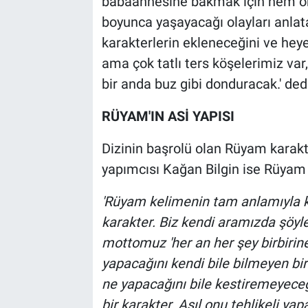
babaannesine bakmak için hem okuy
boyunca yaşayacağı olayları anlata
karakterlerin ekleneceğini ve heyec
ama çok tatlı ters köşelerimiz var,
bir anda buz gibi donduracak.' dedi
RÜYAM'IN ASİ YAPISI
Dizinin başrolü olan Rüyam karakte
yapımcısı Kağan Bilgin ise Rüyam 
'Rüyam kelimenin tam anlamıyla k
karakter. Biz kendi aramızda şöyl
mottomuz 'her an her şey birbirine
yapacağını kendi bile bilmeyen bi
ne yapacağını bile kestiremeyeceği
bir karakter. Asıl onu tehlikeli ya