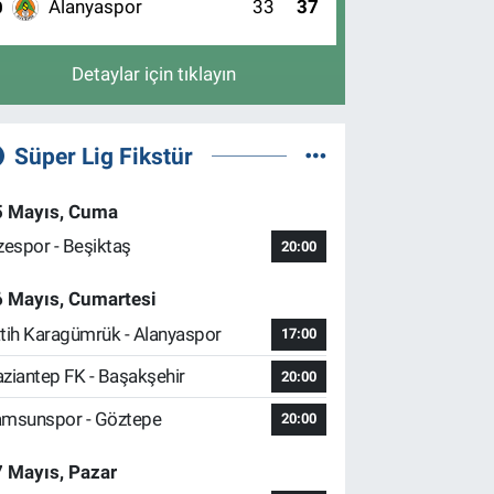
Alanyaspor
33
37
0
Detaylar için tıklayın
Süper Lig Fikstür
5 Mayıs, Cuma
zespor - Beşiktaş
20:00
6 Mayıs, Cumartesi
tih Karagümrük - Alanyaspor
17:00
ziantep FK - Başakşehir
20:00
msunspor - Göztepe
20:00
 Mayıs, Pazar