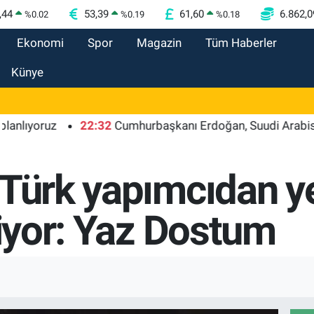
,44
53,39
61,60
6.862,0
%
0.02
%
0.19
%
0.18
Ekonomi
Spor
Magazin
Tüm Haberler
Künye
ruz
22:32
Cumhurbaşkanı Erdoğan, Suudi Arabistan yol
 Türk yapımcıdan ye
liyor: Yaz Dostum