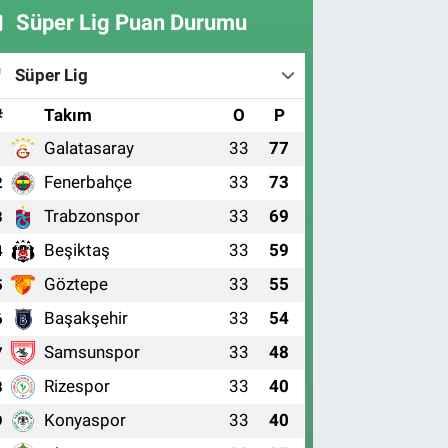
Süper Lig Puan Durumu
Süper Lig
#
Takım
O
P
Galatasaray
33
77
1
Fenerbahçe
33
73
2
Trabzonspor
33
69
3
Beşiktaş
33
59
4
Göztepe
33
55
5
Başakşehir
33
54
6
Samsunspor
33
48
7
Rizespor
33
40
8
Konyaspor
33
40
9