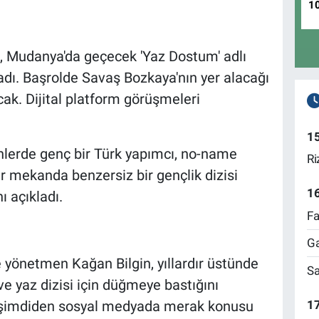
1
, Mudanya'da geçecek 'Yaz Dostum' adlı
şladı. Başrolde Savaş Bozkaya'nın yer alacağı
cak. Dijital platform görüşmeleri
1
nlerde genç bir Türk yapımcı, no-name
Ri
ir mekanda benzersiz bir gençlik dizisi
1
ı açıkladı.
Fa
Ga
 yönetmen Kağan Bilgin, yıllardır üstünde
Sa
 ve yaz dizisi için düğmeye bastığını
17
zi, şimdiden sosyal medyada merak konusu