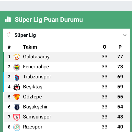
Süper Lig Puan Durumu
Süper Lig
#
Takım
O
P
Galatasaray
33
77
1
Fenerbahçe
33
73
2
Trabzonspor
33
69
3
Beşiktaş
33
59
4
Göztepe
33
55
5
Başakşehir
33
54
6
Samsunspor
33
48
7
Rizespor
33
40
8