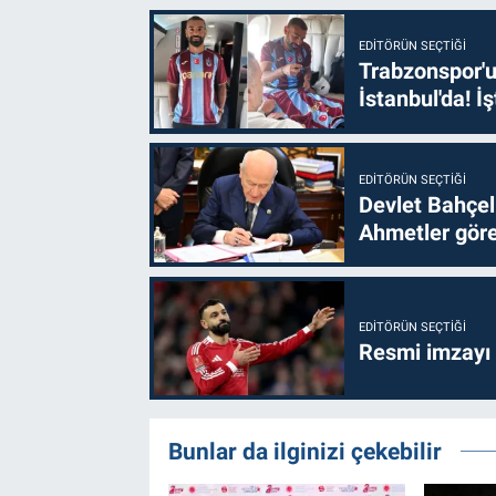
EDITÖRÜN SEÇTIĞI
Trabzonspor'u
İstanbul'da! İş
EDITÖRÜN SEÇTIĞI
Devlet Bahçel
Ahmetler göre
EDITÖRÜN SEÇTIĞI
Resmi imzayı
Bunlar da ilginizi çekebilir