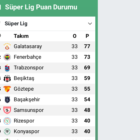
Süper Lig Puan Durumu
Süper Lig
#
Takım
O
P
Galatasaray
33
77
1
Fenerbahçe
33
73
2
Trabzonspor
33
69
3
Beşiktaş
33
59
4
Göztepe
33
55
5
Başakşehir
33
54
6
Samsunspor
33
48
7
Rizespor
33
40
8
Konyaspor
33
40
9