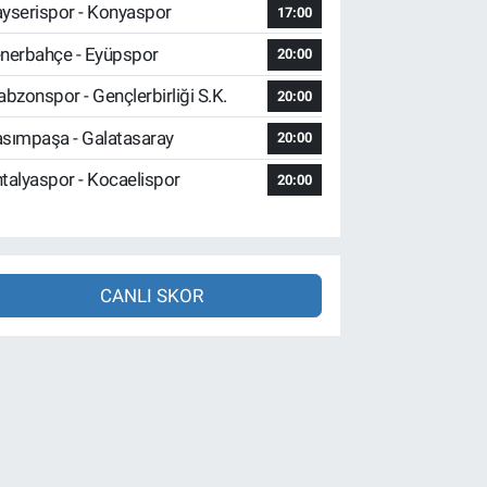
yserispor - Konyaspor
17:00
nerbahçe - Eyüpspor
20:00
abzonspor - Gençlerbirliği S.K.
20:00
sımpaşa - Galatasaray
20:00
talyaspor - Kocaelispor
20:00
CANLI SKOR