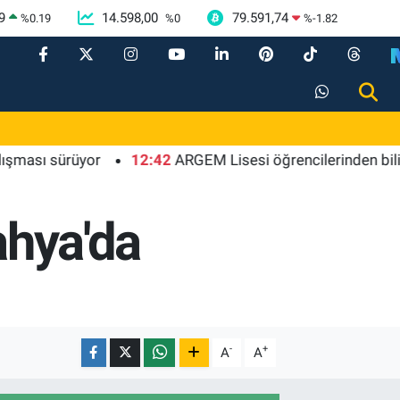
9
14.598,00
79.591,74
%
0.19
%
0
%
-1.82
ı sürüyor
12:42
ARGEM Lisesi öğrencilerinden bilim ve te
ahya'da
-
+
A
A