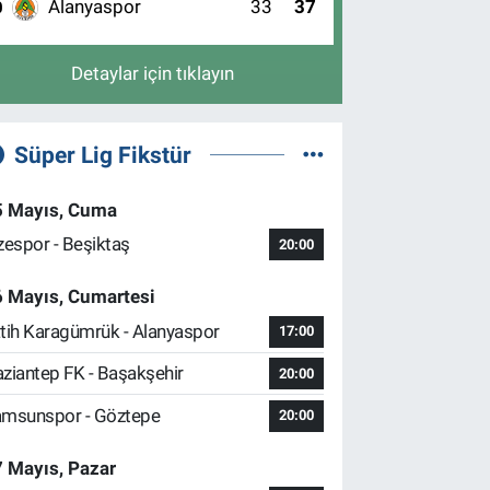
Alanyaspor
33
37
0
Detaylar için tıklayın
Süper Lig Fikstür
5 Mayıs, Cuma
zespor - Beşiktaş
20:00
6 Mayıs, Cumartesi
tih Karagümrük - Alanyaspor
17:00
ziantep FK - Başakşehir
20:00
msunspor - Göztepe
20:00
 Mayıs, Pazar