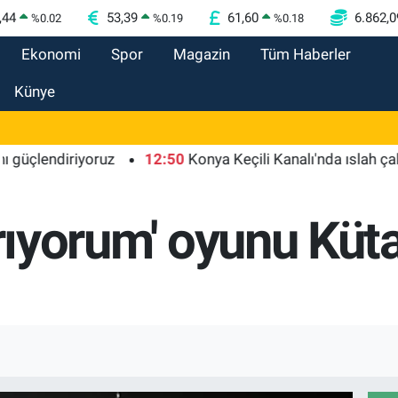
,44
53,39
61,60
6.862,0
%
0.02
%
0.19
%
0.18
Ekonomi
Spor
Magazin
Tüm Haberler
Künye
endiriyoruz
12:50
Konya Keçili Kanalı'nda ıslah çalışmas
ırıyorum' oyunu Küt