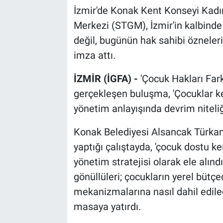
İzmir'de Konak Kent Konseyi Kadın
Merkezi (STGM), İzmir'in kalbinde ç
değil, bugünün hak sahibi özneleri
imza attı.
İZMİR (İGFA) -
'Çocuk Hakları Far
gerçekleşen buluşma, 'Çocuklar kent
yönetim anlayışında devrim niteliğ
Konak Belediyesi Alsancak Türkan 
yaptığı çalıştayda, 'çocuk dostu k
yönetim stratejisi olarak ele alınd
gönüllüleri; çocukların yerel bütç
mekanizmalarına nasıl dahil edile
masaya yatırdı.