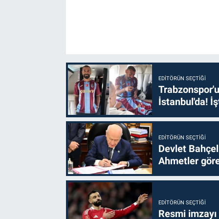
EDITÖRÜN SEÇTIĞI
Trabzonspor'u
İstanbul'da! İş
EDITÖRÜN SEÇTIĞI
Devlet Bahçel
Ahmetler göre
EDITÖRÜN SEÇTIĞI
Resmi imzayı