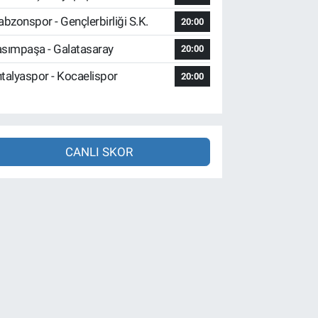
abzonspor - Gençlerbirliği S.K.
20:00
sımpaşa - Galatasaray
20:00
talyaspor - Kocaelispor
20:00
CANLI SKOR