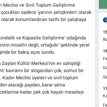
 Meclisi ve Sivil Toplum Geliştirme
ocukları sadece 'yarının yetişkinleri' olarak
 olarak konumlandıran tarihi bir çalıştaya
1
kındalık ve Kapasite Geliştirme' odağında
Ri
in misafiri değil, ortağıdır' şeklinde yerel
1
inde bir bakış açısı sundu.
Fa
Saylan Kültür Merkezi'nin ev sahipliği
Ga
ent' kavramı bir slogandan çok, somut bir
Sa
ı. Kadın Meclisi üyeleri ve sivil toplum
eden alacağı paydan, karar alma
17
ceklerine kadar pek çok hayati meseleyi
Ka
Fe