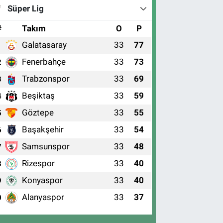
Süper Lig
#
Takım
O
P
Galatasaray
33
77
1
Fenerbahçe
33
73
2
Trabzonspor
33
69
3
Beşiktaş
33
59
4
Göztepe
33
55
5
Başakşehir
33
54
6
Samsunspor
33
48
7
Rizespor
33
40
8
Konyaspor
33
40
9
Alanyaspor
33
37
0