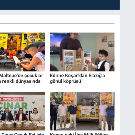
 Maltepe'de çocuklar
Edirne Keşan'dan Elazığ'a
n renkli dünyasında
gönül köprüsü
3 Çınar Çocuk Evi için
Keşan eski İlçe Millî Eğitim