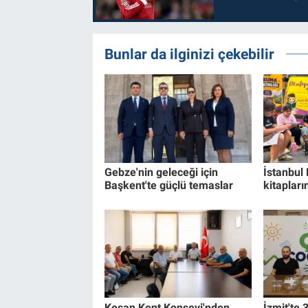
Bunlar da ilginizi çekebilir
Gebze'nin geleceği için
İstanbul
Başkent'te güçlü temaslar
kitapları
Keşan Kent Konseyi'nden
İzmit'te 