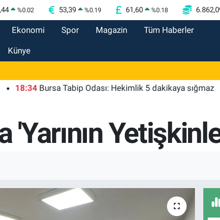
,44
53,39
61,60
6.862,0
%
0.02
%
0.19
%
0.18
Ekonomi
Spor
Magazin
Tüm Haberler
Künye
:34
Bursa Tabip Odası: Hekimlik 5 dakikaya sığmaz
18:
 'Yarının Yetişkinler