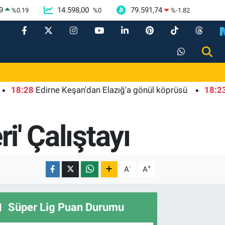
9
14.598,00
79.591,74
%
0.19
%
0
%
-1.82
28
Edirne Keşan'dan Elazığ'a gönül köprüsü
18:23
İstanb
i' Çalıştayı
-
+
A
A
Süper Lig Puan Durumu