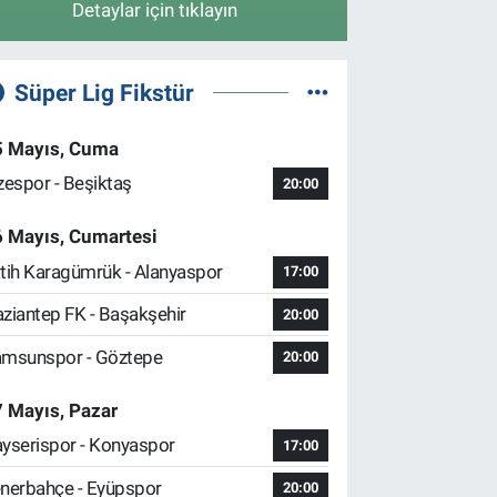
Detaylar için tıklayın
Süper Lig Fikstür
5 Mayıs, Cuma
zespor - Beşiktaş
20:00
6 Mayıs, Cumartesi
tih Karagümrük - Alanyaspor
17:00
ziantep FK - Başakşehir
20:00
msunspor - Göztepe
20:00
 Mayıs, Pazar
yserispor - Konyaspor
17:00
nerbahçe - Eyüpspor
20:00