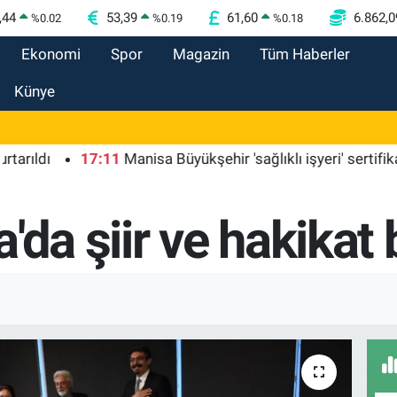
,44
53,39
61,60
6.862,0
%
0.02
%
0.19
%
0.18
Ekonomi
Spor
Magazin
Tüm Haberler
Künye
17:11
Manisa Büyükşehir 'sağlıklı işyeri' sertifikasına k
'da şiir ve hakikat