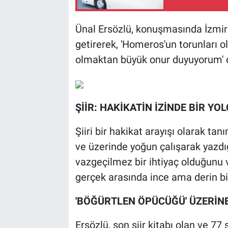
Ünal Ersözlü, konuşmasında İzmir'e
getirerek, 'Homeros'un torunları o
olmaktan büyük onur duyuyorum' de
ŞİİR: HAKİKATİN İZİNDE BİR YO
Şiiri bir hakikat arayışı olarak tan
ve üzerinde yoğun çalışarak yazdığı
vazgeçilmez bir ihtiyaç olduğunu v
gerçek arasında ince ama derin bi
'BÖĞÜRTLEN ÖPÜCÜĞÜ' ÜZERİN
Ersözlü, son şiir kitabı olan ve 7