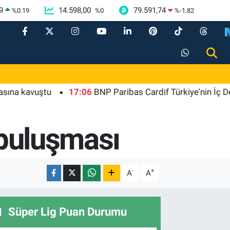
9
14.598,00
79.591,74
%
0.19
%
0
%
-1.82
avuştu
17:06
BNP Paribas Cardif Türkiye'nin İç Denetim
 buluşması
-
+
A
A
Süper Lig Puan Durumu