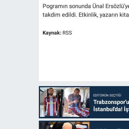
Pogramın sonunda Ünal Ersözlü'ye 
takdim edildi. Etkinlik, yazarın ki
Kaynak:
RSS
EDITÖRÜN SEÇTIĞI
Trabzonspor'u
İstanbul'da! İş