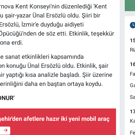
rnova Kent Konseyi'nin düzenlediği 'Kent
 şair-yazar Ünal Ersözlü oldu. Şiiri bir
Ersözlü, İzmir'e duyduğu aidiyeti
Öpücüğü'nden de söz etti. Etkinlik, teşekkür
1
ona erdi.
Ri
ve sanat etkinlikleri kapsamında
1
n konuğu Ünal Ersözlü oldu. Etkinlik, şair
Fa
air yaptığı kısa analizle başladı. Şiir üzerine
derinliğini daha en baştan ortaya koydu.
Ga
Sa
ONUR'
17
hir'den afetlere hazır iki yeni mobil araç
Ka
e
Fe