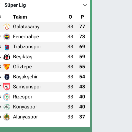
Süper Lig
#
Takım
O
P
Galatasaray
33
77
1
Fenerbahçe
33
73
2
Trabzonspor
33
69
3
Beşiktaş
33
59
4
Göztepe
33
55
5
Başakşehir
33
54
6
Samsunspor
33
48
7
Rizespor
33
40
8
Konyaspor
33
40
9
Alanyaspor
33
37
0