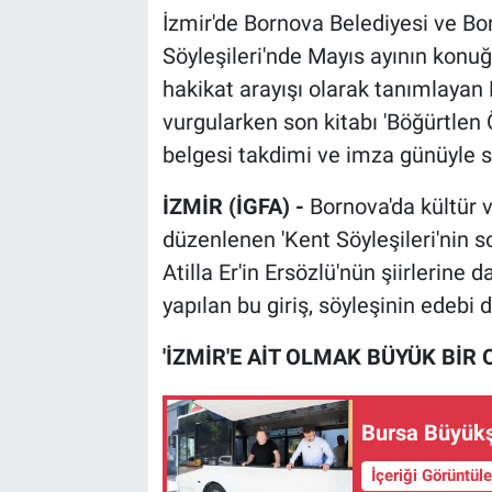
İzmir'de Bornova Belediyesi ve Bo
Söyleşileri'nde Mayıs ayının konuğu
hakikat arayışı olarak tanımlayan 
vurgularken son kitabı 'Böğürtlen 
belgesi takdimi ve imza günüyle s
İZMİR (İGFA) -
Bornova'da kültür 
düzenlenen 'Kent Söyleşileri'nin so
Atilla Er'in Ersözlü'nün şiirlerine d
yapılan bu giriş, söyleşinin edebi 
'İZMİR'E AİT OLMAK BÜYÜK BİR 
Bursa Büyükşe
İçeriği Görüntül