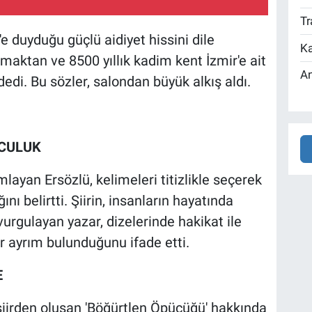
Tr
 duyduğu güçlü aidiyet hissini dile
Ka
lmaktan ve 8500 yıllık kadim kent İzmir'e ait
An
di. Bu sözler, salondan büyük alkış aldı.
LCULUK
ımlayan Ersözlü, kelimeleri titizlikle seçerek
nı belirtti. Şiirin, insanların hayatında
urgulayan yazar, dizelerinde hakikat ile
r ayrım bulunduğunu ifade etti.
E
7 şiirden oluşan 'Böğürtlen Öpücüğü' hakkında