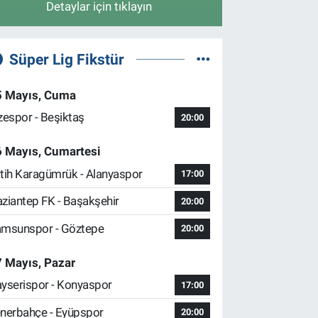
Detaylar için tıklayın
Süper Lig Fikstür
5 Mayıs, Cuma
zespor - Beşiktaş
20:00
6 Mayıs, Cumartesi
tih Karagümrük - Alanyaspor
17:00
ziantep FK - Başakşehir
20:00
msunspor - Göztepe
20:00
 Mayıs, Pazar
yserispor - Konyaspor
17:00
nerbahçe - Eyüpspor
20:00