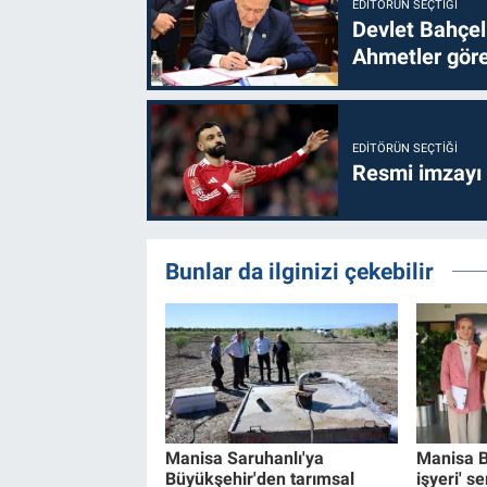
EDITÖRÜN SEÇTIĞI
Devlet Bahçel
Ahmetler göre
EDITÖRÜN SEÇTIĞI
Resmi imzayı
Bunlar da ilginizi çekebilir
Manisa Saruhanlı'ya
Manisa Bü
Büyükşehir'den tarımsal
işyeri' s