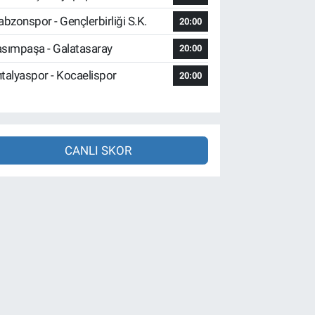
abzonspor - Gençlerbirliği S.K.
20:00
sımpaşa - Galatasaray
20:00
talyaspor - Kocaelispor
20:00
CANLI SKOR