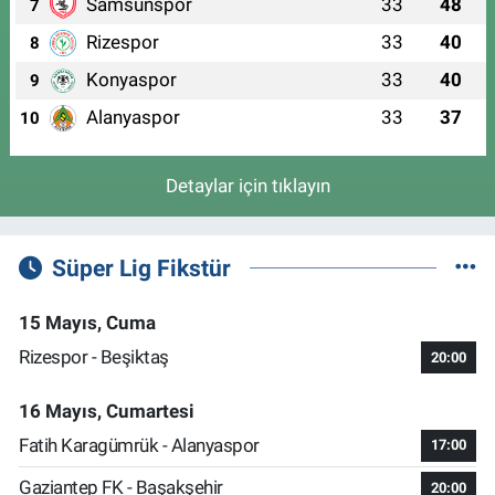
Samsunspor
33
48
7
Rizespor
33
40
8
Konyaspor
33
40
9
Alanyaspor
33
37
10
Detaylar için tıklayın
Süper Lig Fikstür
15 Mayıs, Cuma
Rizespor - Beşiktaş
20:00
16 Mayıs, Cumartesi
Fatih Karagümrük - Alanyaspor
17:00
Gaziantep FK - Başakşehir
20:00