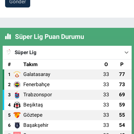
Gönder
Süper Lig Puan Durumu
Süper Lig
#
Takım
O
P
Galatasaray
33
77
1
Fenerbahçe
33
73
2
Trabzonspor
33
69
3
Beşiktaş
33
59
4
Göztepe
33
55
5
Başakşehir
33
54
6