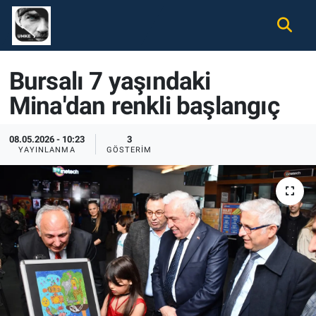
Gündem
Nöbetçi Eczaneler
Bursalı 7 yaşındaki
Ekonomi
Hava Durumu
Mina'dan renkli başlangıç
Spor
Namaz Vakitleri
08.05.2026 - 10:23
3
YAYINLANMA
GÖSTERIM
Magazin
Trafik Durumu
Tüm Haberler
Süper Lig Puan Durumu ve Fikstür
İletişim
Tüm Manşetler
Künye
Son Dakika Haberleri
Haber Arşivi