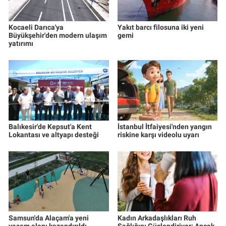
Kocaeli Darıca'ya
Yakıt barcı filosuna iki yeni
Büyükşehir'den modern ulaşım
gemi
yatırımı
Balıkesir'de Kepsut'a Kent
İstanbul İtfaiyesi'nden yangın
Lokantası ve altyapı desteği
riskine karşı videolu uyarı
Samsun'da Alaçam'a yeni
Kadın Arkadaşlıkları Ruh
yaşam alanı kazandırıldı
Sağlığını Güçlendiriyor: Ancak