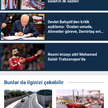
Salah'ın ilk sözleri
Devlet Bahçeli'den kritik
açıklama: 'Öcalan umuda,
Ahmetler göreve, Demirtaş evine
dönmelidir'
Resmi imzayı attı! Mohamed
Salah Trabzonspor'da
Bunlar da ilginizi çekebilir