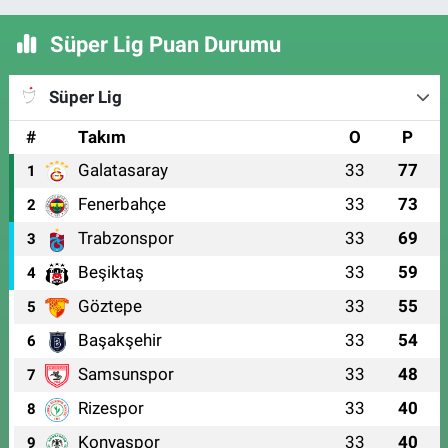
Süper Lig Puan Durumu
Süper Lig
#
Takım
O
P
Galatasaray
33
77
1
Fenerbahçe
33
73
2
Trabzonspor
33
69
3
Beşiktaş
33
59
4
Göztepe
33
55
5
Başakşehir
33
54
6
Samsunspor
33
48
7
Rizespor
33
40
8
Konyaspor
33
40
9