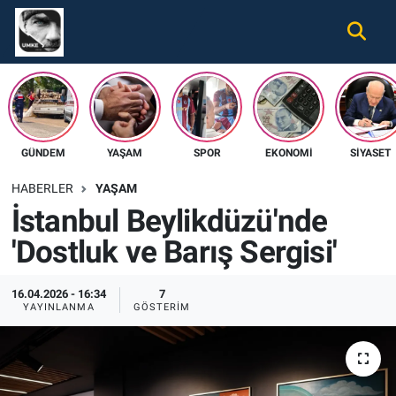
Gündem
Nöbetçi Eczaneler
Ekonomi
Hava Durumu
GÜNDEM
YAŞAM
SPOR
EKONOMI
SIYASET
Spor
Namaz Vakitleri
HABERLER
YAŞAM
Magazin
Trafik Durumu
İstanbul Beylikdüzü'nde
'Dostluk ve Barış Sergisi'
Tüm Haberler
Süper Lig Puan Durumu ve Fikstür
İletişim
Tüm Manşetler
16.04.2026 - 16:34
7
YAYINLANMA
GÖSTERIM
Künye
Son Dakika Haberleri
Haber Arşivi