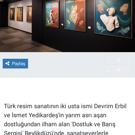
A
-
Paylaş
A
+
Türk resim sanatının iki usta ismi Devrim Erbil
ve İsmet Yedikardeş'in yarım asrı aşan
dostluğundan ilham alan 'Dostluk ve Barış
Sergisi' Beylikdüzü'nde, sanatseverlerle