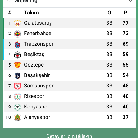
Süper Lig
#
Takım
O
P
Galatasaray
33
77
1
Fenerbahçe
33
73
2
Trabzonspor
33
69
3
Beşiktaş
33
59
4
Göztepe
33
55
5
Başakşehir
33
54
6
Samsunspor
33
48
7
Rizespor
33
40
8
Konyaspor
33
40
9
Alanyaspor
33
37
10
Detaylar için tıklayın