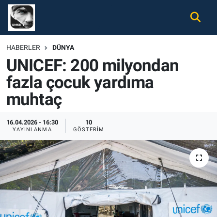
Gündem
Nöbetçi Eczaneler
HABERLER
DÜNYA
UNICEF: 200 milyondan
Ekonomi
Hava Durumu
fazla çocuk yardıma
Spor
Namaz Vakitleri
muhtaç
Magazin
Trafik Durumu
16.04.2026 - 16:30
10
YAYINLANMA
GÖSTERIM
Tüm Haberler
Süper Lig Puan Durumu ve Fikstür
İletişim
Tüm Manşetler
Künye
Son Dakika Haberleri
Haber Arşivi