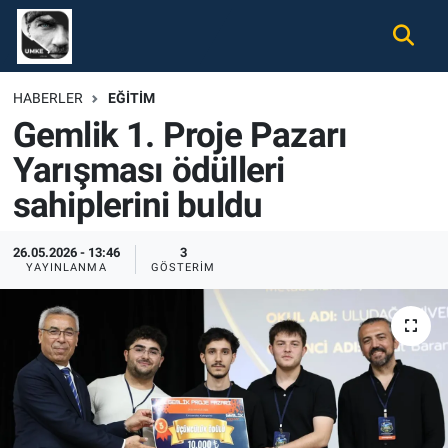
Gündem
Nöbetçi Eczaneler
HABERLER
EĞITIM
Gemlik 1. Proje Pazarı
Ekonomi
Hava Durumu
Yarışması ödülleri
Spor
Namaz Vakitleri
sahiplerini buldu
Magazin
Trafik Durumu
26.05.2026 - 13:46
3
YAYINLANMA
GÖSTERIM
Tüm Haberler
Süper Lig Puan Durumu ve Fikstür
İletişim
Tüm Manşetler
Künye
Son Dakika Haberleri
Haber Arşivi