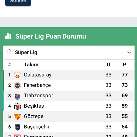
Gönder
Süper Lig Puan Durumu
Süper Lig
#
Takım
O
P
Galatasaray
33
77
1
Fenerbahçe
33
73
2
Trabzonspor
33
69
3
Beşiktaş
33
59
4
Göztepe
33
55
5
Başakşehir
33
54
6