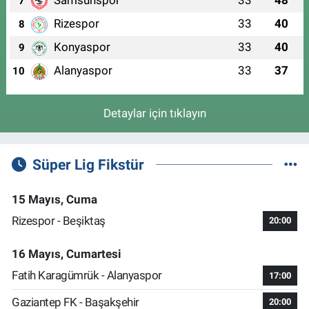
Samsunspor
33
48
7
Rizespor
33
40
8
Konyaspor
33
40
9
Alanyaspor
33
37
10
Detaylar için tıklayın
Süper Lig Fikstür
15 Mayıs, Cuma
Rizespor - Beşiktaş
20:00
16 Mayıs, Cumartesi
Fatih Karagümrük - Alanyaspor
17:00
Gaziantep FK - Başakşehir
20:00