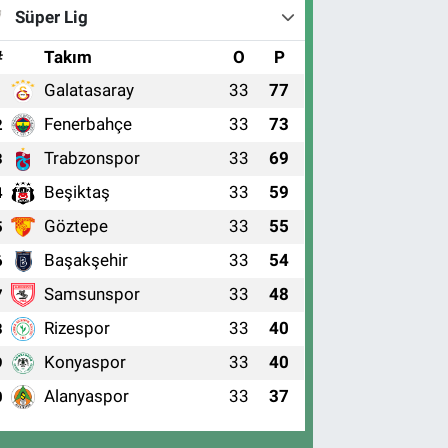
Süper Lig
#
Takım
O
P
Galatasaray
33
77
1
Fenerbahçe
33
73
2
Trabzonspor
33
69
3
Beşiktaş
33
59
4
Göztepe
33
55
5
Başakşehir
33
54
6
Samsunspor
33
48
7
Rizespor
33
40
8
Konyaspor
33
40
9
Alanyaspor
33
37
0