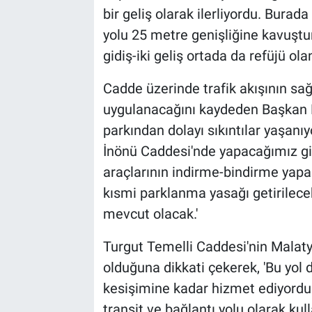
bir geliş olarak ilerliyordu. Bura
yolu 25 metre genişliğine kavuştur
gidiş-iki geliş ortada da refüjü olan
Cadde üzerinde trafik akışının sağl
uygulanacağını kaydeden Başkan E
parkından dolayı sıkıntılar yaşanı
İnönü Caddesi'nde yapacağımız gi
araçlarının indirme-bindirme yapab
kısmi parklanma yasağı getirilec
mevcut olacak.'
Turgut Temelli Caddesi'nin Malatya
olduğuna dikkati çekerek, 'Bu yol 
kesişimine kadar hizmet ediyordu.
transit ve bağlantı yolu olarak ku