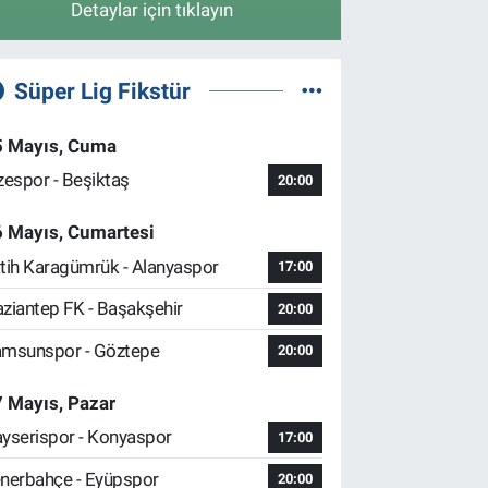
Detaylar için tıklayın
Süper Lig Fikstür
5 Mayıs, Cuma
zespor - Beşiktaş
20:00
6 Mayıs, Cumartesi
tih Karagümrük - Alanyaspor
17:00
ziantep FK - Başakşehir
20:00
msunspor - Göztepe
20:00
 Mayıs, Pazar
yserispor - Konyaspor
17:00
nerbahçe - Eyüpspor
20:00