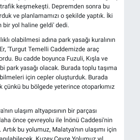
da trafik keşmekeşti. Depremden sonra bu
duk ve planlamamızı o şekilde yaptık. İki
 bir yol haline geldi' dedi.
ıklı olabilmesi adına park yasağı kuralının
r, 'Turgut Temelli Caddemizde araç
yordu. Bu cadde boyunca Fuzuli, Kışla ve
bi park yasağı olacak. Burada toplu taşıma
ilmeleri için cepler oluşturduk. Burada
ek çünkü bu bölgede yeterince otoparkımız
'nın ulaşım altyapısının bir parçası
daha önce çevreyolu ile İnönü Caddesi'nin
 Artık bu yolumuz, Malatya'nın ulaşımı için
llanılabilecek. Kuzey Çevre Yolumuz yıl