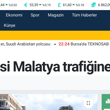
,44
53,39
61,60
6.862,0
%
0.02
%
0.19
%
0.18
Ekonomi
Spor
Magazin
Tüm Haberler
Künye
i Arabistan yolcusu
22:24
Bursa'da TEKNOSAB KOBİ OSB 
i Malatya trafiğine