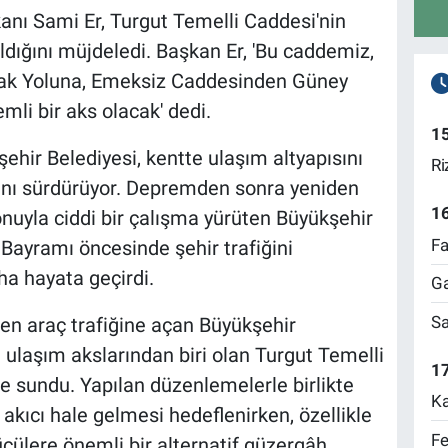
nı Sami Er, Turgut Temelli Caddesi'nin
ldığını müjdeledi. Başkan Er, 'Bu caddemiz,
ak Yoluna, Emeksiz Caddesinden Güney
li bir aks olacak' dedi.
1
ehir Belediyesi, kentte ulaşım altyapısını
Ri
ını sürdürüyor. Depremden sonra yeniden
1
nuyla ciddi bir çalışma yürüten Büyükşehir
Fa
Bayramı öncesinde şehir trafiğini
ha hayata geçirdi.
Ga
Sa
en araç trafiğine açan Büyükşehir
 ulaşım akslarından biri olan Turgut Temelli
17
e sundu. Yapılan düzenlemelerle birlikte
Ka
akıcı hale gelmesi hedeflenirken, özellikle
Fe
ülere önemli bir alternatif güzergâh