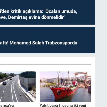
i'den kritik açıklama: 'Öcalan umuda,
ve, Demirtaş evine dönmelidir'
 attı! Mohamed Salah Trabzonspor'da
Darıca'ya
Yakıt barcı filosuna iki yeni