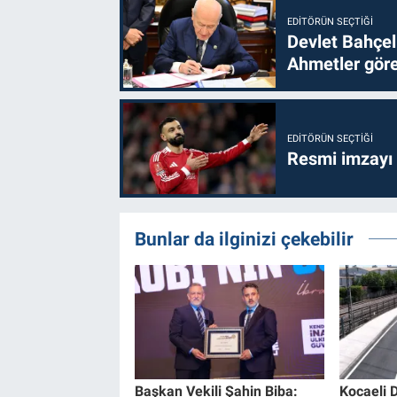
EDITÖRÜN SEÇTIĞI
Devlet Bahçel
Ahmetler göre
EDITÖRÜN SEÇTIĞI
Resmi imzayı
Bunlar da ilginizi çekebilir
Başkan Vekili Şahin Biba:
Kocaeli 