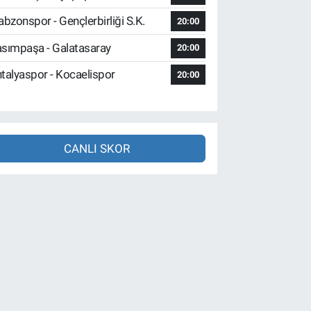
abzonspor - Gençlerbirliği S.K.
20:00
sımpaşa - Galatasaray
20:00
talyaspor - Kocaelispor
20:00
CANLI SKOR