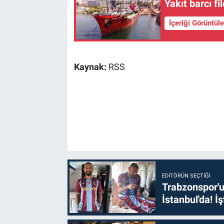
Yakıt barcı fi
İçeriği Görüntül
Kaynak:
RSS
EDITÖRÜN SEÇTIĞI
Trabzonspor'u
İstanbul'da! İş