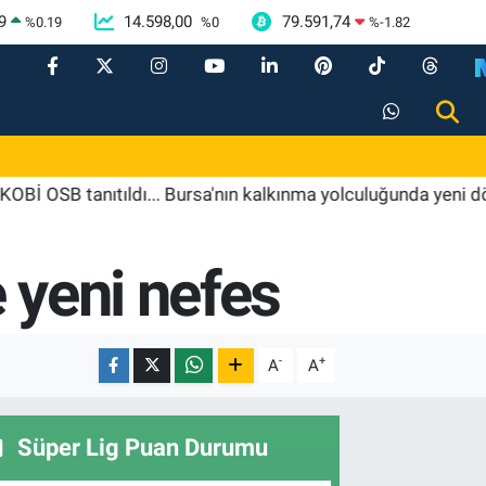
9
14.598,00
79.591,74
%
0.19
%
0
%
-1.82
tanıtıldı... Bursa'nın kalkınma yolculuğunda yeni dönem
 yeni nefes
-
+
A
A
Süper Lig Puan Durumu