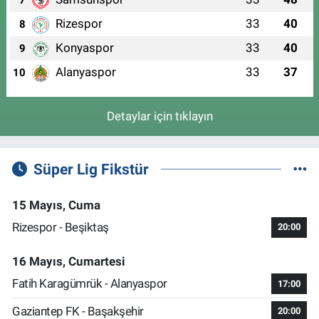
7
Rizespor
33
40
8
Konyaspor
33
40
9
Alanyaspor
33
37
10
Detaylar için tıklayın
Süper Lig Fikstür
15 Mayıs, Cuma
Rizespor - Beşiktaş
20:00
16 Mayıs, Cumartesi
Fatih Karagümrük - Alanyaspor
17:00
Gaziantep FK - Başakşehir
20:00