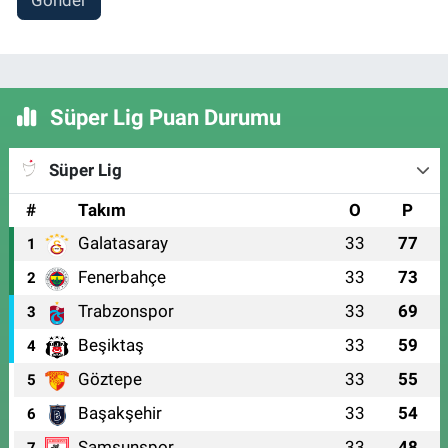
Gönder
Süper Lig Puan Durumu
Süper Lig
#
Takım
O
P
Galatasaray
33
77
1
Fenerbahçe
33
73
2
Trabzonspor
33
69
3
Beşiktaş
33
59
4
Göztepe
33
55
5
Başakşehir
33
54
6
Samsunspor
33
48