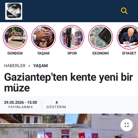
Gündem
Nöbetçi Eczaneler
Ekonomi
Hava Durumu
GÜNDEM
YAŞAM
SPOR
EKONOMI
SIYASET
Spor
Namaz Vakitleri
HABERLER
YAŞAM
Magazin
Trafik Durumu
Gaziantep'ten kente yeni bir
müze
Tüm Haberler
Süper Lig Puan Durumu ve Fikstür
İletişim
Tüm Manşetler
29.05.2026 - 15:00
4
YAYINLANMA
GÖSTERIM
Künye
Son Dakika Haberleri
Haber Arşivi