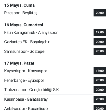
15 Mayıs, Cuma
Rizespor - Beşiktaş
20:00
16 Mayıs, Cumartesi
Fatih Karagümrük - Alanyaspor
17:00
Gaziantep FK - Başakşehir
20:00
Samsunspor - Göztepe
20:00
17 Mayıs, Pazar
Kayserispor - Konyaspor
17:00
Fenerbahçe - Eyüpspor
20:00
Trabzonspor - Gençlerbirliği S.K.
20:00
Kasımpaşa - Galatasaray
20:00
Antalyaspor - Kocaelispor
20:00