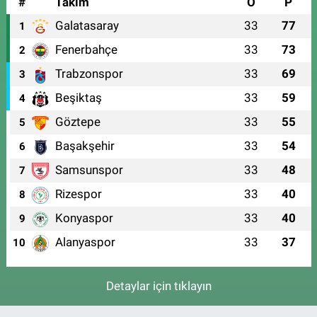
#
Takım
O
P
Galatasaray
33
77
1
Fenerbahçe
33
73
2
Trabzonspor
33
69
3
Beşiktaş
33
59
4
Göztepe
33
55
5
Başakşehir
33
54
6
Samsunspor
33
48
7
Rizespor
33
40
8
Konyaspor
33
40
9
Alanyaspor
33
37
10
Detaylar için tıklayın