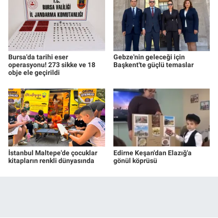
Bursa'da tarihi eser
Gebze'nin geleceği için
operasyonu! 273 sikke ve 18
Başkent'te güçlü temaslar
obje ele geçirildi
İstanbul Maltepe'de çocuklar
Edirne Keşan'dan Elazığ'a
kitapların renkli dünyasında
gönül köprüsü