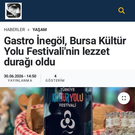
Gündem
Nöbetçi Eczaneler
HABERLER
YAŞAM
Gastro İnegöl, Bursa Kültür
Ekonomi
Hava Durumu
Yolu Festivali'nin lezzet
Spor
Namaz Vakitleri
durağı oldu
Magazin
Trafik Durumu
30.06.2026 - 14:50
4
YAYINLANMA
GÖSTERIM
Tüm Haberler
Süper Lig Puan Durumu ve Fikstür
İletişim
Tüm Manşetler
Künye
Son Dakika Haberleri
Haber Arşivi