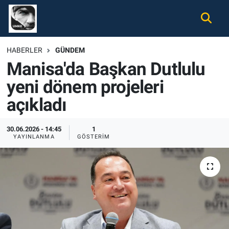
Gündem
Nöbetçi Eczaneler
HABERLER
GÜNDEM
Manisa'da Başkan Dutlulu
Ekonomi
Hava Durumu
yeni dönem projeleri
Spor
Namaz Vakitleri
açıkladı
Magazin
Trafik Durumu
30.06.2026 - 14:45
1
YAYINLANMA
GÖSTERIM
Tüm Haberler
Süper Lig Puan Durumu ve Fikstür
İletişim
Tüm Manşetler
Künye
Son Dakika Haberleri
Haber Arşivi