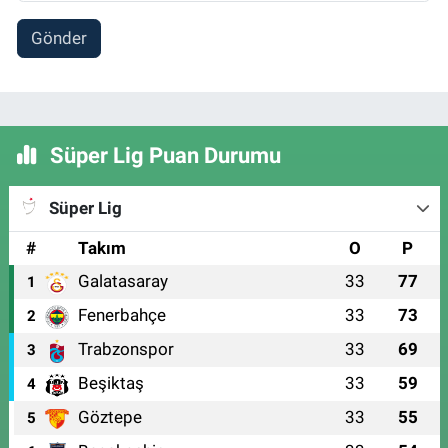
Gönder
Süper Lig Puan Durumu
Süper Lig
#
Takım
O
P
Galatasaray
33
77
1
Fenerbahçe
33
73
2
Trabzonspor
33
69
3
Beşiktaş
33
59
4
Göztepe
33
55
5