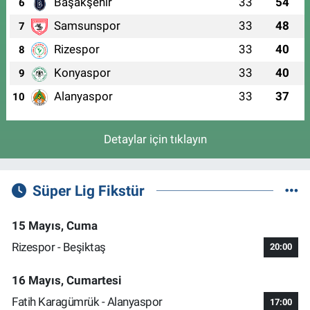
Başakşehir
33
54
6
Samsunspor
33
48
7
Rizespor
33
40
8
Konyaspor
33
40
9
Alanyaspor
33
37
10
Detaylar için tıklayın
Süper Lig Fikstür
15 Mayıs, Cuma
Rizespor - Beşiktaş
20:00
16 Mayıs, Cumartesi
Fatih Karagümrük - Alanyaspor
17:00