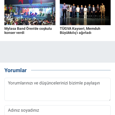
Mylasa Band Ören'de coşkulu
TÜGVA Kayseri, Memduh
konser verdi
Büyükkılıç'ı ağırladı
Yorumlar