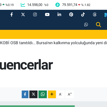
9
14.598,00
79.591,74
%
0.19
%
0
%
-1.82
nıtıldı... Bursa'nın kalkınma yolculuğunda yeni dönem
luencerlar
-
+
A
A