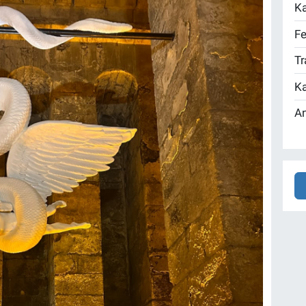
Ka
Fe
Tr
Ka
An