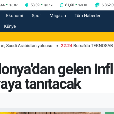
,44
53,39
61,60
6.862,0
%
0.02
%
0.19
%
0.18
Ekonomi
Spor
Magazin
Tüm Haberler
Künye
Arabistan yolcusu
22:24
Bursa'da TEKNOSAB KOBİ OSB ta
onya'dan gelen Inf
yaya tanıtacak