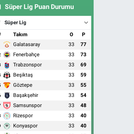
Süper Lig Puan Durumu
Süper Lig
#
Takım
O
P
Galatasaray
33
77
1
Fenerbahçe
33
73
2
Trabzonspor
33
69
3
Beşiktaş
33
59
4
Göztepe
33
55
5
Başakşehir
33
54
6
Samsunspor
33
48
7
Rizespor
33
40
8
Konyaspor
33
40
9