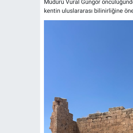
Müdürü Vural Güngör öncülüğünde g
kentin uluslararası bilinirliğine ö