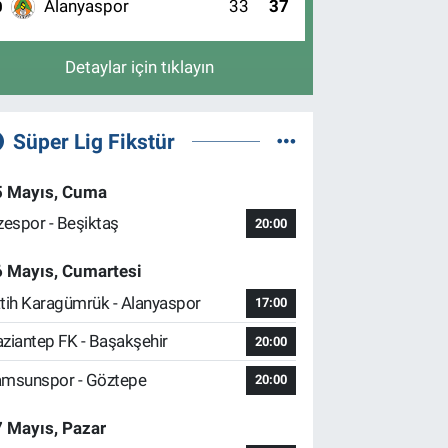
Alanyaspor
33
37
0
Detaylar için tıklayın
Süper Lig Fikstür
5 Mayıs, Cuma
zespor - Beşiktaş
20:00
6 Mayıs, Cumartesi
tih Karagümrük - Alanyaspor
17:00
ziantep FK - Başakşehir
20:00
msunspor - Göztepe
20:00
 Mayıs, Pazar