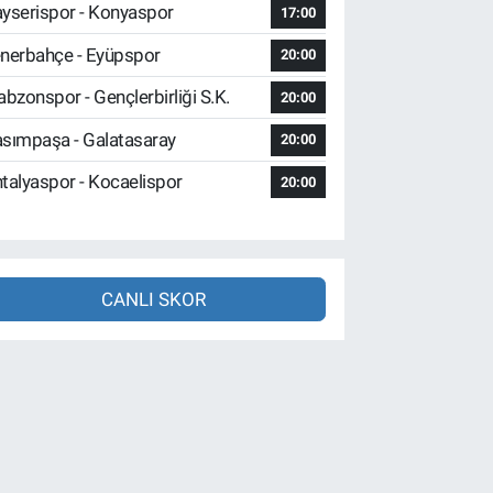
yserispor - Konyaspor
17:00
nerbahçe - Eyüpspor
20:00
abzonspor - Gençlerbirliği S.K.
20:00
sımpaşa - Galatasaray
20:00
talyaspor - Kocaelispor
20:00
CANLI SKOR