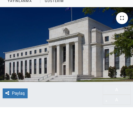
YAYINLANMA
GÖSTERIM
A
-
Paylaş
A
+