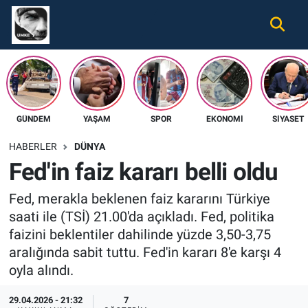
Gündem
Nöbetçi Eczaneler
Ekonomi
Hava Durumu
GÜNDEM
YAŞAM
SPOR
EKONOMI
SIYASET
Spor
Namaz Vakitleri
HABERLER
DÜNYA
Magazin
Trafik Durumu
Fed'in faiz kararı belli oldu
Tüm Haberler
Süper Lig Puan Durumu ve Fikstür
Fed, merakla beklenen faiz kararını Türkiye
saati ile (TSİ) 21.00'da açıkladı. Fed, politika
İletişim
Tüm Manşetler
faizini beklentiler dahilinde yüzde 3,50-3,75
aralığında sabit tuttu. Fed'in kararı 8'e karşı 4
Künye
Son Dakika Haberleri
oyla alındı.
Haber Arşivi
29.04.2026 - 21:32
7