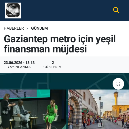
Gündem
Nöbetçi Eczaneler
HABERLER
GÜNDEM
Gaziantep metro için yeşil
Ekonomi
Hava Durumu
finansman müjdesi
Spor
Namaz Vakitleri
23.06.2026 - 18:13
2
Magazin
Trafik Durumu
YAYINLANMA
GÖSTERIM
Tüm Haberler
Süper Lig Puan Durumu ve Fikstür
İletişim
Tüm Manşetler
Künye
Son Dakika Haberleri
Haber Arşivi