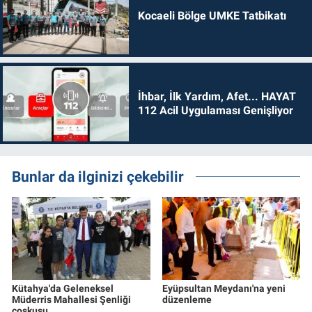
Kocaeli Bölge UMKE Tatbikatı
İhbar, İlk Yardım, Afet... HAYAT
112 Acil Uygulaması Genişliyor
Bunlar da ilginizi çekebilir
Kütahya'da Geleneksel
Eyüpsultan Meydanı'na yeni
Müderris Mahallesi Şenliği
düzenleme
coşkusu