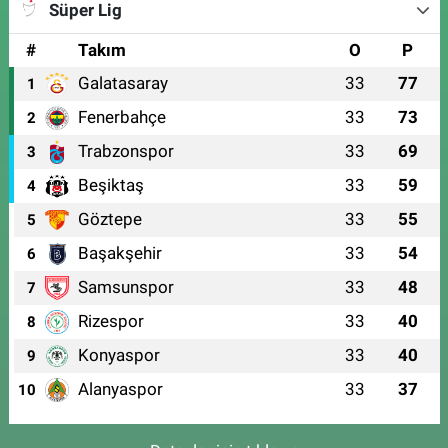
Süper Lig
#
Takım
O
P
Galatasaray
33
77
1
Fenerbahçe
33
73
2
Trabzonspor
33
69
3
Beşiktaş
33
59
4
Göztepe
33
55
5
Başakşehir
33
54
6
Samsunspor
33
48
7
Rizespor
33
40
8
Konyaspor
33
40
9
Alanyaspor
33
37
10