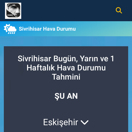
Gündem
Nöbetçi Eczaneler
Sivrihisar Hava Durumu
Ekonomi
Hava Durumu
Spor
Namaz Vakitleri
Sivrihisar Bugün, Yarın ve 1
Haftalık Hava Durumu
Magazin
Trafik Durumu
Tahmini
Tüm Haberler
Süper Lig Puan Durumu ve Fikstür
ŞU AN
İletişim
Tüm Manşetler
Künye
Son Dakika Haberleri
Eskişehir
Haber Arşivi