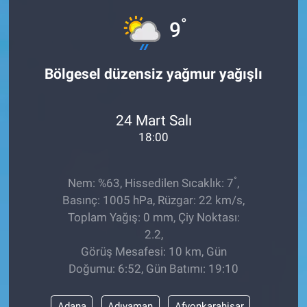
°
9
Bölgesel düzensiz yağmur yağışlı
24 Mart Salı
18:00
°
Nem: %63, Hissedilen Sıcaklık: 7
,
Basınç: 1005 hPa, Rüzgar: 22 km/s,
Toplam Yağış: 0 mm, Çiy Noktası:
2.2,
Görüş Mesafesi: 10 km, Gün
Doğumu: 6:52, Gün Batımı: 19:10
Adana
Adıyaman
Afyonkarahisar