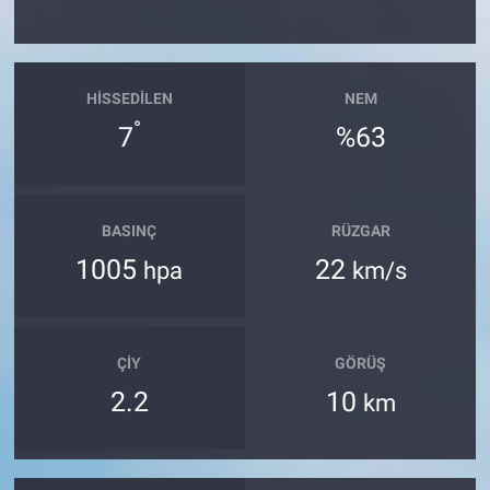
HISSEDILEN
NEM
°
7
%63
BASINÇ
RÜZGAR
1005
22
hpa
km/s
ÇIY
GÖRÜŞ
2.2
10
km