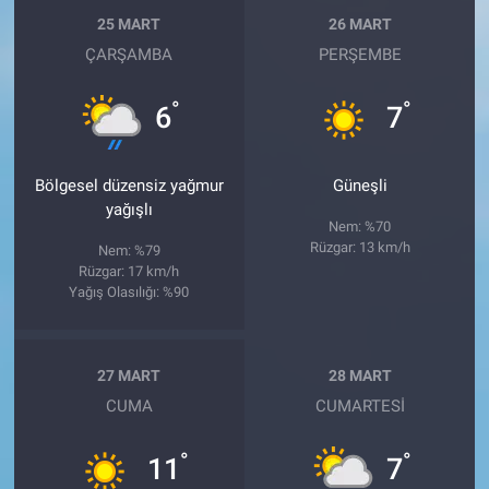
25 MART
26 MART
ÇARŞAMBA
PERŞEMBE
°
°
6
7
Bölgesel düzensiz yağmur
Güneşli
yağışlı
Nem: %70
Rüzgar: 13 km/h
Nem: %79
Rüzgar: 17 km/h
Yağış Olasılığı: %90
27 MART
28 MART
CUMA
CUMARTESI
°
°
11
7