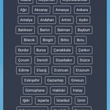
Ağrı
Aksaray
Amasya
Ankara
Antalya
Ardahan
Artvin
Aydın
Balıkesir
Bartın
Batman
Bayburt
Bilecik
Bingöl
Bitlis
Bolu
Burdur
Bursa
Çanakkale
Çankırı
Çorum
Denizli
Diyarbakır
Düzce
Edirne
Elazığ
Erzincan
Erzurum
Eskişehir
Gaziantep
Giresun
Gümüşhane
Hakkâri
Hatay
Iğdır
Isparta
İstanbul
İzmir