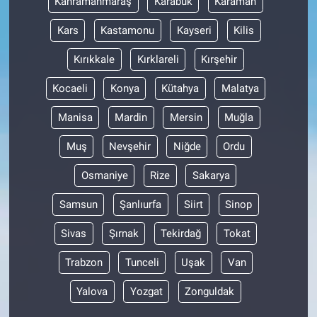
Kahramanmaraş
Karabük
Karaman
Kars
Kastamonu
Kayseri
Kilis
Kırıkkale
Kırklareli
Kırşehir
Kocaeli
Konya
Kütahya
Malatya
Manisa
Mardin
Mersin
Muğla
Muş
Nevşehir
Niğde
Ordu
Osmaniye
Rize
Sakarya
Samsun
Şanlıurfa
Siirt
Sinop
Sivas
Şırnak
Tekirdağ
Tokat
Trabzon
Tunceli
Uşak
Van
Yalova
Yozgat
Zonguldak