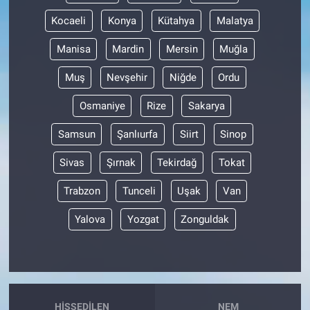
Kocaeli
Konya
Kütahya
Malatya
Manisa
Mardin
Mersin
Muğla
Muş
Nevşehir
Niğde
Ordu
Osmaniye
Rize
Sakarya
Samsun
Şanlıurfa
Siirt
Sinop
Sivas
Şırnak
Tekirdağ
Tokat
Trabzon
Tunceli
Uşak
Van
Yalova
Yozgat
Zonguldak
HISSEDILEN
NEM