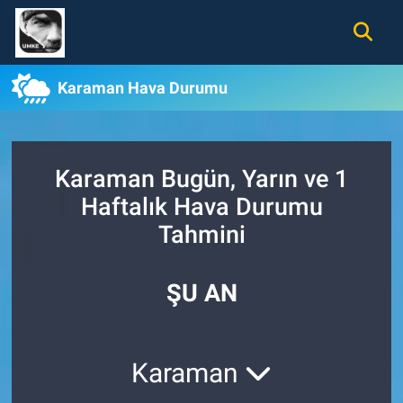
Gündem
Nöbetçi Eczaneler
Karaman Hava Durumu
Ekonomi
Hava Durumu
Spor
Namaz Vakitleri
Karaman Bugün, Yarın ve 1
Haftalık Hava Durumu
Magazin
Trafik Durumu
Tahmini
Tüm Haberler
Süper Lig Puan Durumu ve Fikstür
ŞU AN
İletişim
Tüm Manşetler
Künye
Son Dakika Haberleri
Karaman
Haber Arşivi