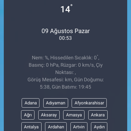
°
14
09 Ağustos Pazar
00:53
°
Nem: %, Hissedilen Sıcaklık: 0
,
Basınç: 0 hPa, Rüzgar: 0 km/s, Çiy
Noktası: ,
Görüş Mesafesi: km, Gün Doğumu:
5:38, Gün Batımı: 19:45
Adana
Adıyaman
Afyonkarahisar
Ağrı
Aksaray
Amasya
Ankara
Antalya
Ardahan
Artvin
Aydın