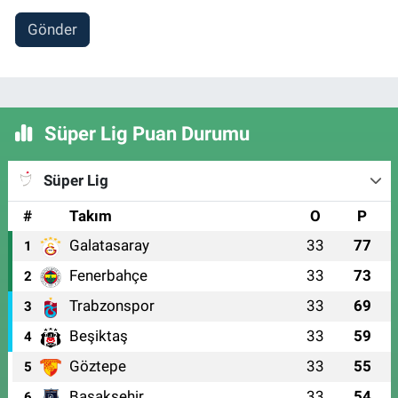
Gönder
Süper Lig Puan Durumu
Süper Lig
#
Takım
O
P
Galatasaray
33
77
1
Fenerbahçe
33
73
2
Trabzonspor
33
69
3
Beşiktaş
33
59
4
Göztepe
33
55
5
Başakşehir
33
54
6