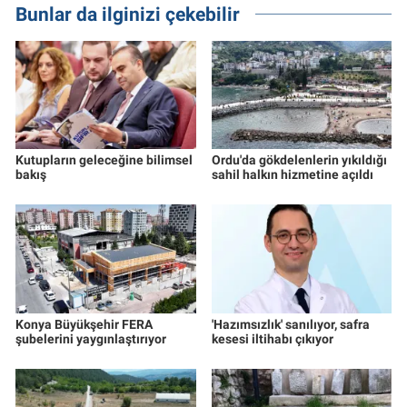
Bunlar da ilginizi çekebilir
Kutupların geleceğine bilimsel
Ordu'da gökdelenlerin yıkıldığı
bakış
sahil halkın hizmetine açıldı
Konya Büyükşehir FERA
'Hazımsızlık' sanılıyor, safra
şubelerini yaygınlaştırıyor
kesesi iltihabı çıkıyor