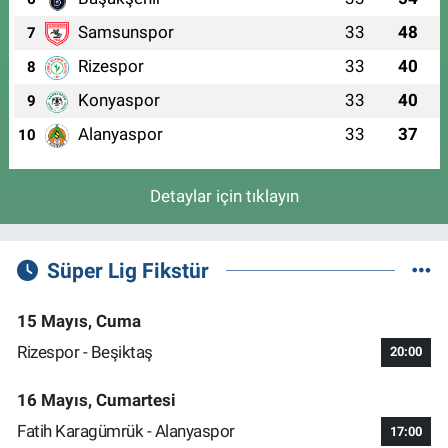
Samsunspor
33
48
7
Rizespor
33
40
8
Konyaspor
33
40
9
Alanyaspor
33
37
10
Detaylar için tıklayın
Süper Lig Fikstür
15 Mayıs, Cuma
Rizespor - Beşiktaş
20:00
16 Mayıs, Cumartesi
Fatih Karagümrük - Alanyaspor
17:00