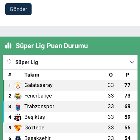
Gönder
Süper Lig Puan Durumu
Süper Lig
#
Takım
O
P
Galatasaray
33
77
1
Fenerbahçe
33
73
2
Trabzonspor
33
69
3
Beşiktaş
33
59
4
Göztepe
33
55
5
Başakşehir
33
54
6