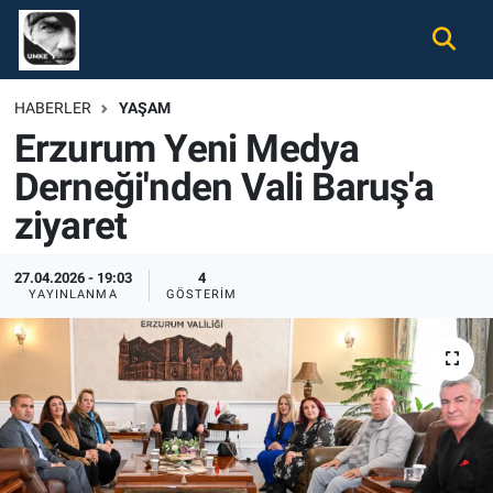
Gündem
Nöbetçi Eczaneler
HABERLER
YAŞAM
Erzurum Yeni Medya
Ekonomi
Hava Durumu
Derneği'nden Vali Baruş'a
Spor
Namaz Vakitleri
ziyaret
Magazin
Trafik Durumu
27.04.2026 - 19:03
4
YAYINLANMA
GÖSTERIM
Tüm Haberler
Süper Lig Puan Durumu ve Fikstür
İletişim
Tüm Manşetler
Künye
Son Dakika Haberleri
Haber Arşivi