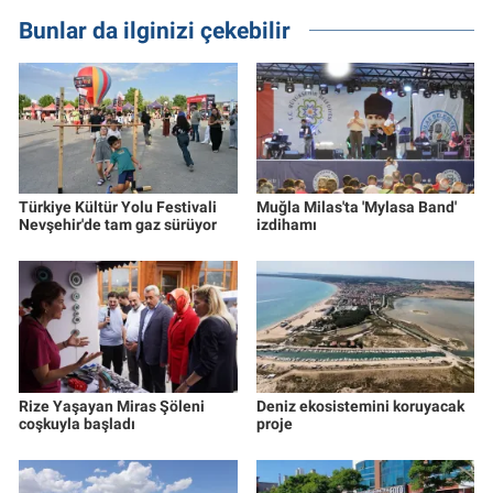
Bunlar da ilginizi çekebilir
Türkiye Kültür Yolu Festivali
Muğla Milas'ta 'Mylasa Band'
Nevşehir'de tam gaz sürüyor
izdihamı
Rize Yaşayan Miras Şöleni
Deniz ekosistemini koruyacak
coşkuyla başladı
proje