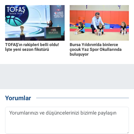
TOFAŞ'ın rakipleri belli oldu!
Bursa Yıldırım'da binlerce
İşte yeni sezon fikstürü
çocuk Yaz Spor Okullarında
buluşuyor
Yorumlar