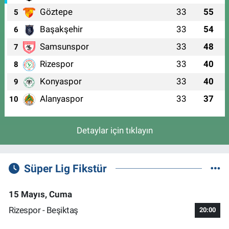
Göztepe
33
55
5
Başakşehir
33
54
6
Samsunspor
33
48
7
Rizespor
33
40
8
Konyaspor
33
40
9
Alanyaspor
33
37
10
Detaylar için tıklayın
Süper Lig Fikstür
15 Mayıs, Cuma
Rizespor - Beşiktaş
20:00