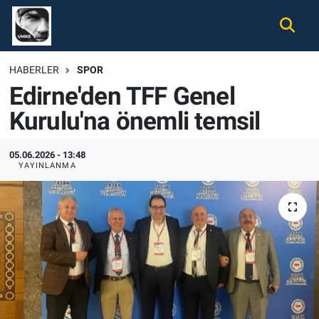
Gündem
Nöbetçi Eczaneler
HABERLER
SPOR
Edirne'den TFF Genel
Ekonomi
Hava Durumu
Kurulu'na önemli temsil
Spor
Namaz Vakitleri
05.06.2026 - 13:48
Magazin
Trafik Durumu
YAYINLANMA
Tüm Haberler
Süper Lig Puan Durumu ve Fikstür
İletişim
Tüm Manşetler
Künye
Son Dakika Haberleri
Haber Arşivi