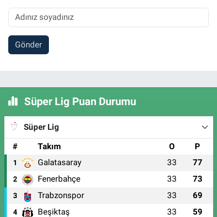
Gönder
Süper Lig Puan Durumu
Süper Lig
#
Takım
O
P
Galatasaray
33
77
1
Fenerbahçe
33
73
2
Trabzonspor
33
69
3
Beşiktaş
33
59
4