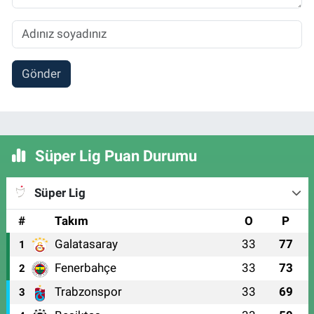
Gönder
Süper Lig Puan Durumu
Süper Lig
#
Takım
O
P
Galatasaray
33
77
1
Fenerbahçe
33
73
2
Trabzonspor
33
69
3