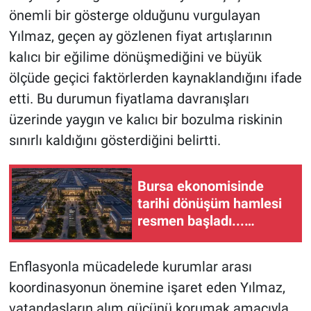
önemli bir gösterge olduğunu vurgulayan
Yılmaz, geçen ay gözlenen fiyat artışlarının
kalıcı bir eğilime dönüşmediğini ve büyük
ölçüde geçici faktörlerden kaynaklandığını ifade
etti. Bu durumun fiyatlama davranışları
üzerinde yaygın ve kalıcı bir bozulma riskinin
sınırlı kaldığını gösterdiğini belirtti.
Bursa ekonomisinde
tarihi dönüşüm hamlesi
resmen başladı...
TEKNOSAB KOBİ OSB'de
başvurular başladı
Enflasyonla mücadelede kurumlar arası
koordinasyonun önemine işaret eden Yılmaz,
vatandaşların alım gücünü korumak amacıyla