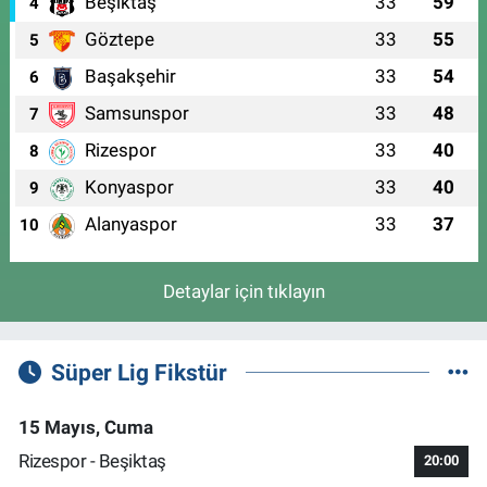
Beşiktaş
33
59
4
Göztepe
33
55
5
Başakşehir
33
54
6
Samsunspor
33
48
7
Rizespor
33
40
8
Konyaspor
33
40
9
Alanyaspor
33
37
10
Detaylar için tıklayın
Süper Lig Fikstür
15 Mayıs, Cuma
Rizespor - Beşiktaş
20:00