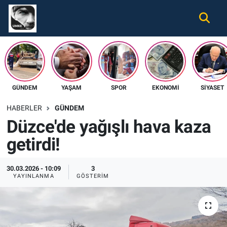
Gündem
Nöbetçi Eczaneler
Ekonomi
Hava Durumu
GÜNDEM
YAŞAM
SPOR
EKONOMI
SIYASET
Spor
Namaz Vakitleri
HABERLER
GÜNDEM
Magazin
Trafik Durumu
Düzce'de yağışlı hava kaza
getirdi!
Tüm Haberler
Süper Lig Puan Durumu ve Fikstür
İletişim
Tüm Manşetler
30.03.2026 - 10:09
3
YAYINLANMA
GÖSTERIM
Künye
Son Dakika Haberleri
Haber Arşivi