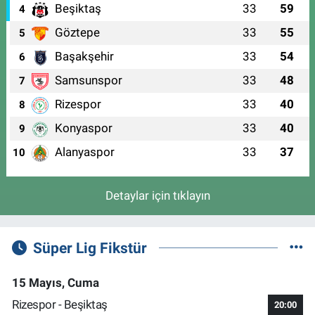
Beşiktaş
33
59
4
Göztepe
33
55
5
Başakşehir
33
54
6
Samsunspor
33
48
7
Rizespor
33
40
8
Konyaspor
33
40
9
Alanyaspor
33
37
10
Detaylar için tıklayın
Süper Lig Fikstür
15 Mayıs, Cuma
Rizespor - Beşiktaş
20:00