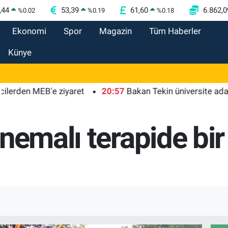
,44
53,39
61,60
6.862,0
%
0.02
%
0.19
%
0.18
Ekonomi
Spor
Magazin
Tüm Haberler
Künye
 MEB'e ziyaret
20:57
Bakan Tekin üniversite adaylarıyla 
inemalı terapide b