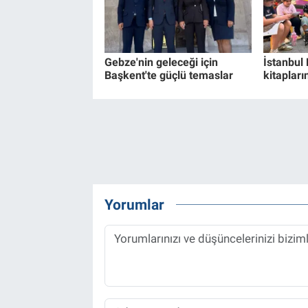
Gebze'nin geleceği için
İstanbul
Başkent'te güçlü temaslar
kitapları
Yorumlar