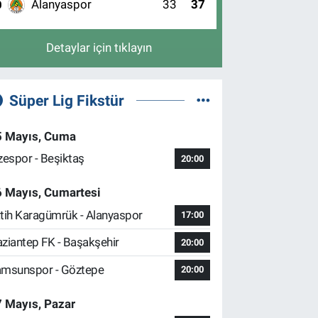
Alanyaspor
33
37
0
Detaylar için tıklayın
Süper Lig Fikstür
5 Mayıs, Cuma
zespor - Beşiktaş
20:00
6 Mayıs, Cumartesi
tih Karagümrük - Alanyaspor
17:00
ziantep FK - Başakşehir
20:00
msunspor - Göztepe
20:00
 Mayıs, Pazar