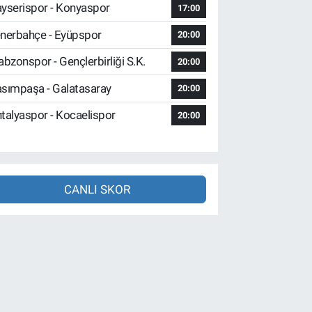
yserispor - Konyaspor
17:00
nerbahçe - Eyüpspor
20:00
abzonspor - Gençlerbirliği S.K.
20:00
sımpaşa - Galatasaray
20:00
talyaspor - Kocaelispor
20:00
CANLI SKOR