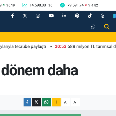
9
14.598,00
79.591,74
%
0.19
%
0
%
-1.82
tecrübe paylaştı
20:53
688 milyon TL tarımsal destek h
ir dönem daha
-
+
A
A