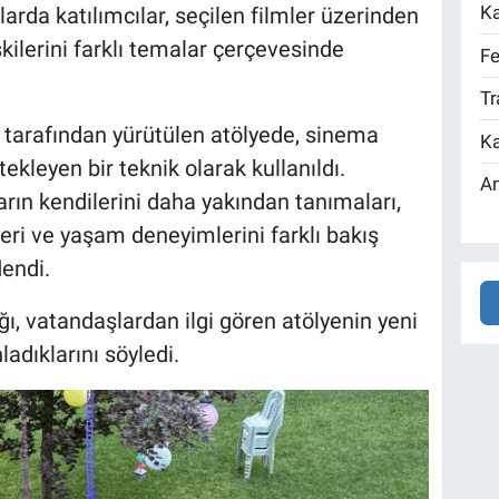
Ka
arda katılımcılar, seçilen filmler üzerinden
kilerini farklı temalar çerçevesinde
Fe
Tr
 tarafından yürütülen atölyede, sinema
Ka
ekleyen bir teknik olarak kullanıldı.
An
rın kendilerini daha yakından tanımaları,
eri ve yaşam deneyimlerini farklı bakış
lendi.
ı, vatandaşlardan ilgi gören atölyenin yeni
dıklarını söyledi.