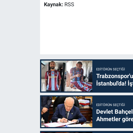
Kaynak:
RSS
EDITÖRÜN SEÇTIĞI
Trabzonspor'u
İstanbul'da! İş
EDITÖRÜN SEÇTIĞI
Devlet Bahçel
Ahmetler göre