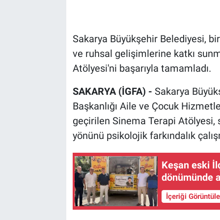
Sakarya Büyükşehir Belediyesi, bir
ve ruhsal gelişimlerine katkı su
Atölyesi'ni başarıyla tamamladı.
SAKARYA (İGFA) -
Sakarya Büyükş
Başkanlığı Aile ve Çocuk Hizmetl
geçirilen Sinema Terapi Atölyesi, 
yönünü psikolojik farkındalık çalı
Keşan eski İl
dönümünde an
İçeriği Görüntül