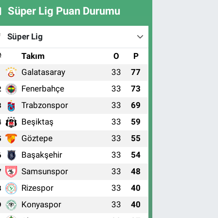
Süper Lig Puan Durumu
Süper Lig
#
Takım
O
P
Galatasaray
33
77
1
Fenerbahçe
33
73
2
Trabzonspor
33
69
3
Beşiktaş
33
59
4
Göztepe
33
55
5
Başakşehir
33
54
6
Samsunspor
33
48
7
Rizespor
33
40
8
Konyaspor
33
40
9