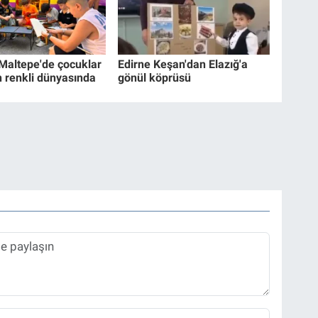
 Maltepe'de çocuklar
Edirne Keşan'dan Elazığ'a
n renkli dünyasında
gönül köprüsü