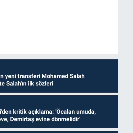
n yeni transferi Mohamed Salah
te Salah'ın ilk sözleri
i'den kritik açıklama: 'Öcalan umuda,
ve, Demirtaş evine dönmelidir'