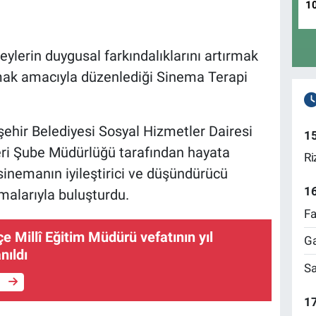
1
eylerin duygusal farkındalıklarını artırmak
nmak amacıyla düzenlediği Sinema Terapi
ehir Belediyesi Sosyal Hizmetler Dairesi
1
eri Şube Müdürlüğü tarafından hayata
Ri
sinemanın iyileştirici ve düşündürücü
1
şmalarıyla buluşturdu.
Fa
çe Millî Eğitim Müdürü vefatının yıl
Ga
ıldı
Sa
e
17