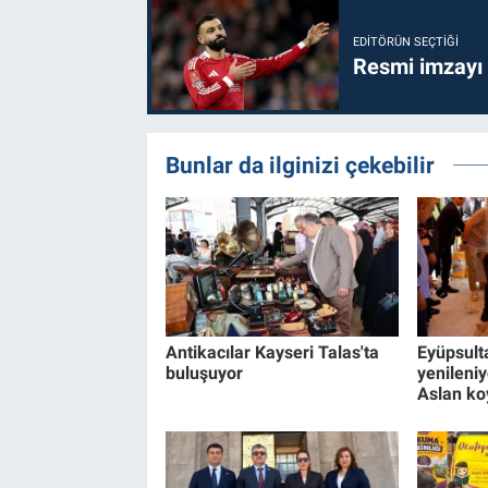
EDITÖRÜN SEÇTIĞI
Resmi imzayı
Bunlar da ilginizi çekebilir
Antikacılar Kayseri Talas'ta
Eyüpsult
buluşuyor
yenileniyo
Aslan ko