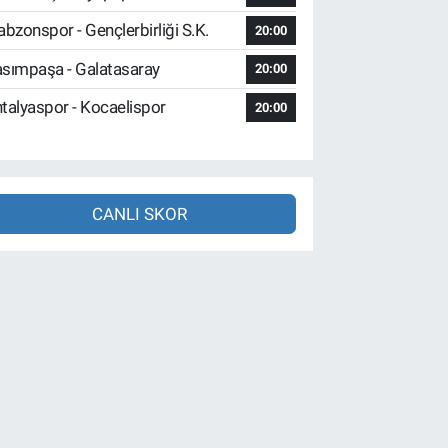
abzonspor - Gençlerbirliği S.K.
20:00
sımpaşa - Galatasaray
20:00
talyaspor - Kocaelispor
20:00
CANLI SKOR