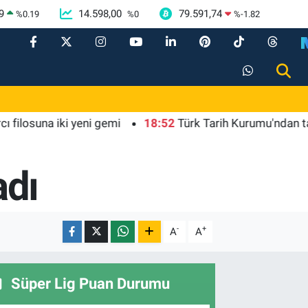
9
14.598,00
79.591,74
%
0.19
%
0
%
-1.82
na iki yeni gemi
18:52
Türk Tarih Kurumu'ndan tarihi içer
adı
-
+
A
A
Süper Lig Puan Durumu