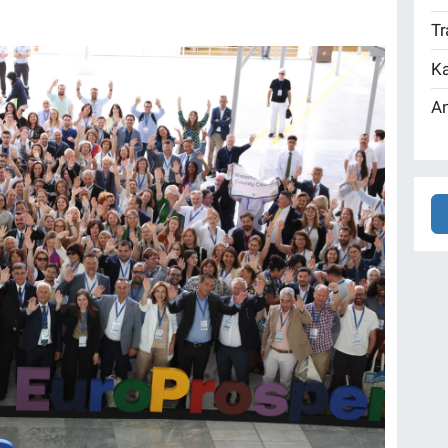
Tr
Ka
An