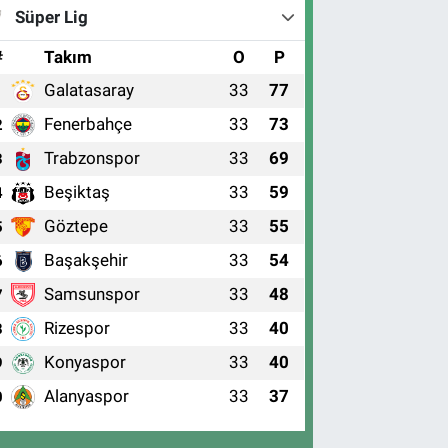
Süper Lig
#
Takım
O
P
Galatasaray
33
77
1
Fenerbahçe
33
73
2
Trabzonspor
33
69
3
Beşiktaş
33
59
4
Göztepe
33
55
5
Başakşehir
33
54
6
Samsunspor
33
48
7
Rizespor
33
40
8
Konyaspor
33
40
9
Alanyaspor
33
37
0