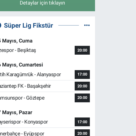
Detaylar için tıklayın
Süper Lig Fikstür
5 Mayıs, Cuma
zespor - Beşiktaş
20:00
6 Mayıs, Cumartesi
tih Karagümrük - Alanyaspor
17:00
ziantep FK - Başakşehir
20:00
msunspor - Göztepe
20:00
 Mayıs, Pazar
yserispor - Konyaspor
17:00
nerbahçe - Eyüpspor
20:00