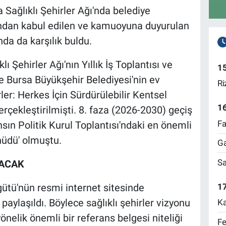
Sağlıklı Şehirler Ağı'nda belediye
afından kabul edilen ve kamuoyuna duyurulan
nda da karşılık buldu.
ı Şehirler Ağı'nın Yıllık İş Toplantısı ve
1
e Bursa Büyükşehir Belediyesi'nin ev
Ri
rler: Herkes İçin Sürdürülebilir Kentsel
1
rçekleştirilmişti. 8. faza (2026-2030) geçiş
Fa
ansın Politik Kurul Toplantısı'ndaki en önemli
hhüdü' olmuştu.
Ga
Sa
LACAK
17
ütü'nün resmi internet sitesinde
ylaşıldı. Böylece sağlıklı şehirler vizyonu
Ka
nelik önemli bir referans belgesi niteliği
Fe