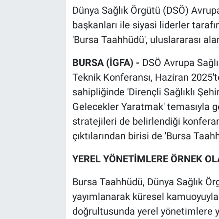
Dünya Sağlık Örgütü (DSÖ) Avrupa 
başkanları ile siyasi liderler tar
'Bursa Taahhüdü', uluslararası ala
BURSA (İGFA) -
DSÖ Avrupa Sağlıkl
Teknik Konferansı, Haziran 2025't
sahipliğinde 'Dirençli Sağlıklı Şehi
Gelecekler Yaratmak' temasıyla ge
stratejileri de belirlendiği konfer
çıktılarından birisi de 'Bursa Taa
YEREL YÖNETİMLERE ÖRNEK O
Bursa Taahhüdü, Dünya Sağlık Örg
yayımlanarak küresel kamuoyuyla pa
doğrultusunda yerel yönetimlere yö