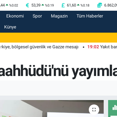
,44
53,39
61,60
6.862,0
%
0.02
%
0.19
%
0.18
Ekonomi
Spor
Magazin
Tüm Haberler
Künye
ölgesel güvenlik ve Gazze mesajı
19:02
Yakıt barcı filosu
aahhüdü'nü yayıml