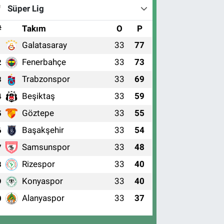
Süper Lig
#
Takım
O
P
Galatasaray
33
77
1
Fenerbahçe
33
73
2
Trabzonspor
33
69
3
Beşiktaş
33
59
4
Göztepe
33
55
5
Başakşehir
33
54
6
Samsunspor
33
48
7
Rizespor
33
40
8
Konyaspor
33
40
9
Alanyaspor
33
37
0