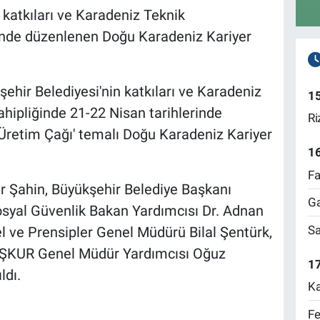
 katkıları ve Karadeniz Teknik
ğinde düzenlenen Doğu Karadeniz Kariyer
ehir Belediyesi'nin katkıları ve Karadeniz
1
ahipliğinde 21-22 Nisan tarihlerinde
Ri
n Üretim Çağı' temalı Doğu Karadeniz Kariyer
1
Fa
ir Şahin, Büyükşehir Belediye Başkanı
Ga
syal Güvenlik Bakan Yardımcısı Dr. Adnan
Sa
 ve Prensipler Genel Müdürü Bilal Şentürk,
İŞKUR Genel Müdür Yardımcısı Oğuz
17
ldı.
Ka
Fe