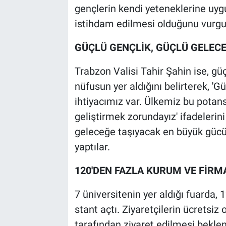
gençlerin kendi yeteneklerine uyg
istihdam edilmesi olduğunu vurgu
GÜÇLÜ GENÇLİK, GÜÇLÜ GELEC
Trabzon Valisi Tahir Şahin ise, gü
nüfusun yer aldığını belirterek, 'Gü
ihtiyacımız var. Ülkemiz bu potan
geliştirmek zorundayız' ifadelerini
geleceğe taşıyacak en büyük gücü
yaptılar.
120'DEN FAZLA KURUM VE FİRM
7 üniversitenin yer aldığı fuarda,
stant açtı. Ziyaretçilerin ücretsiz 
tarafından ziyaret edilmesi bekleni