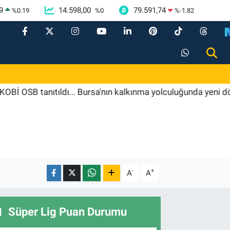
9
14.598,00
79.591,74
%
0.19
%
0
%
-1.82
tanıtıldı... Bursa'nın kalkınma yolculuğunda yeni dönem
-
+
A
A
Süper Lig Puan Durumu