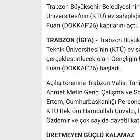
Trabzon Büyükşehir Belediyesi'nin
Üniversitesi'nin (KTÜ) ev sahipli
Fuarı (DOKKAF'26) kapılarını açtı.
TRABZON (İGFA) -
Trabzon Büyükş
Teknik Üniversitesi'nin (KTÜ) ev s
gerçekleştirilecek olan 'Gençliği
Fuarı (DOKKAF'26) başladı.
Açılış törenine Trabzon Valisi Tah
Ahmet Metin Genç, Çalışma ve So
Ertem, Cumhurbaşkanlığı Personel
KTÜ Rektörü Hamdullah Çuvalcı, 
Özdemir ve çok sayıda davetli katı
ÜRETMEYEN GÜÇLÜ KALAMAZ