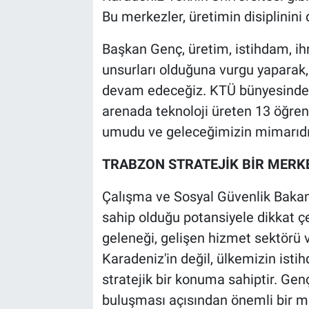
Bu merkezler, üretimin disiplinini 
Başkan Genç, üretim, istihdam, ih
unsurları olduğuna vurgu yaparak,
devam edeceğiz. KTÜ bünyesinde y
arenada teknoloji üreten 13 öğren
umudu ve geleceğimizin mimarıdır
TRABZON STRATEJİK BİR MERK
Çalışma ve Sosyal Güvenlik Bakan
sahip olduğu potansiyele dikkat çek
geleneği, gelişen hizmet sektörü 
Karadeniz'in değil, ülkemizin ist
stratejik bir konuma sahiptir. Genç
buluşması açısından önemli bir mer