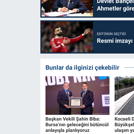
Devlet Bahçel
Ahmetler göre
EDITÖRÜN SEÇTIĞI
Resmi imzayı
Bunlar da ilginizi çekebilir
Başkan Vekili Şahin Biba:
Kocaeli 
Bursa'nın geleceğini bütüncül
Büyükşe
anlayışla planlıyoruz
ulaşım ya