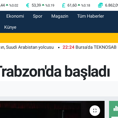
,44
53,39
61,60
6.862,0
%
0.02
%
0.19
%
0.18
Ekonomi
Spor
Magazin
Tüm Haberler
Künye
i Arabistan yolcusu
22:24
Bursa'da TEKNOSAB KOBİ OSB 
abzon'da başladı