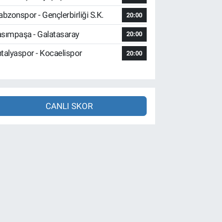
abzonspor - Gençlerbirliği S.K.
20:00
sımpaşa - Galatasaray
20:00
talyaspor - Kocaelispor
20:00
CANLI SKOR