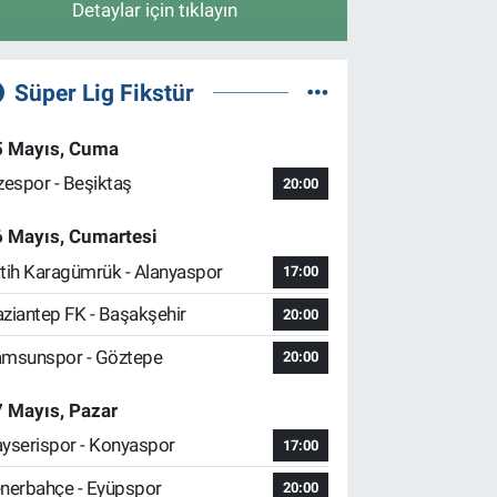
Detaylar için tıklayın
Süper Lig Fikstür
5 Mayıs, Cuma
zespor - Beşiktaş
20:00
6 Mayıs, Cumartesi
tih Karagümrük - Alanyaspor
17:00
ziantep FK - Başakşehir
20:00
msunspor - Göztepe
20:00
 Mayıs, Pazar
yserispor - Konyaspor
17:00
nerbahçe - Eyüpspor
20:00