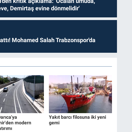
i'den kritik açıklama: 'Öcalan umuda,
ve, Demirtaş evine dönmelidir'
 attı! Mohamed Salah Trabzonspor'da
Darıca'ya
Yakıt barcı filosuna iki yeni
hir'den modern
gemi
tırımı