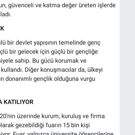
un, güvenceli ve katma değer üreten işlerde
ladı.
EK
çlü bir devlet yapısının temelinde genç
çlü bir gelecek için güçlü bir gençliğe
siyele sahip. Bu gücü korumak ve
 kullandı. Diğer konuşmacılar da, ülkeyi
n donanımlı gençlik olduğuna vurgu
A KATILIYOR
 120'nin üzerinde kurum, kuruluş ve firma
olarak gezebildiği fuarın 15 bin kişi
yor. Fuar, yalnızca üniversite öğrencilerine