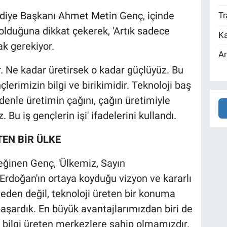
diye Başkanı Ahmet Metin Genç, içinde
Tr
lduğuna dikkat çekerek, 'Artık sadece
Ka
k gerekiyor.
An
 Ne kadar üretirsek o kadar güçlüyüz. Bu
lerimizin bilgi ve birikimidir. Teknoloji baş
edenle üretimin çağını, çağın üretimiyle
Bu iş gençlerin işi' ifadelerini kullandı.
TEN BİR ÜLKE
eğinen Genç, 'Ülkemiz, Sayın
doğan'ın ortaya koyduğu vizyon ve kararlı
 eden değil, teknoloji üreten bir konuma
aşardık. En büyük avantajlarımızdan biri de
i bilgi üreten merkezlere sahip olmamızdır.