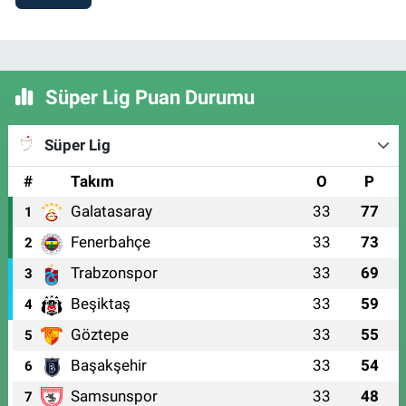
Süper Lig Puan Durumu
Süper Lig
#
Takım
O
P
Galatasaray
33
77
1
Fenerbahçe
33
73
2
Trabzonspor
33
69
3
Beşiktaş
33
59
4
Göztepe
33
55
5
Başakşehir
33
54
6
Samsunspor
33
48
7