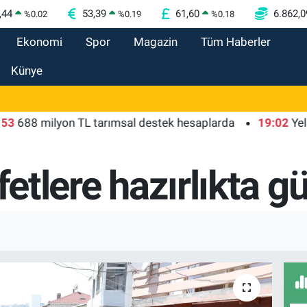
,44
53,39
61,60
6.862,0
%
0.02
%
0.19
%
0.18
Ekonomi
Spor
Magazin
Tüm Haberler
Künye
 milyon TL tarımsal destek hesaplarda
19:02
Yelkencile
fetlere hazırlıkta gü