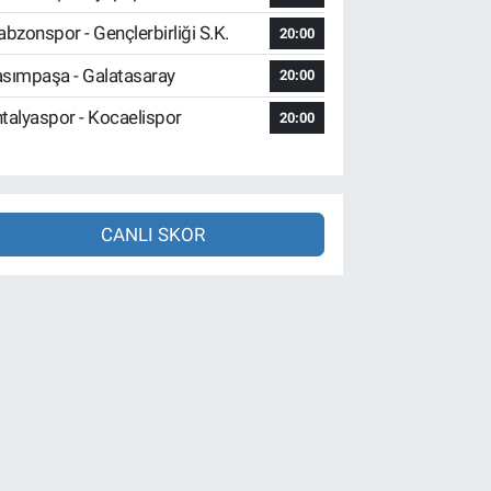
abzonspor - Gençlerbirliği S.K.
20:00
sımpaşa - Galatasaray
20:00
talyaspor - Kocaelispor
20:00
CANLI SKOR