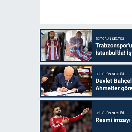
EDITÖRÜN SEÇTIĞI
Trabzonspor'u
İstanbul'da! İş
EDITÖRÜN SEÇTIĞI
Devlet Bahçel
Ahmetler göre
EDITÖRÜN SEÇTIĞI
Resmi imzayı