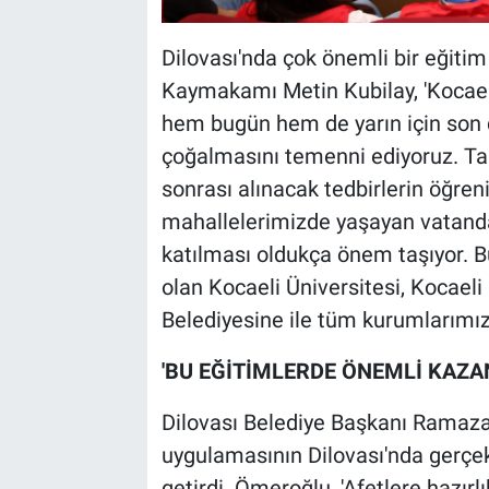
Dilovası'nda çok önemli bir eğitim 
Kaymakamı Metin Kubilay, 'Kocaeli 
hem bugün hem de yarın için son d
çoğalmasını temenni ediyoruz. Tab
sonrası alınacak tedbirlerin öğren
mahallelerimizde yaşayan vatandaş
katılması oldukça önem taşıyor. B
olan Kocaeli Üniversitesi, Kocaeli
Belediyesine ile tüm kurumlarımız
'BU EĞİTİMLERDE ÖNEMLİ KAZAN
Dilovası Belediye Başkanı Ramazan
uygulamasının Dilovası'nda gerç
getirdi. Ömeroğlu, 'Afetlere hazır