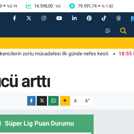
9
14.598,00
79.591,74
%
0.19
%
0
%
-1.82
rin zorlu mücadelesi ilk günde nefes kesti
18:55
Bursa'd
cü arttı
-
+
A
A
Süper Lig Puan Durumu