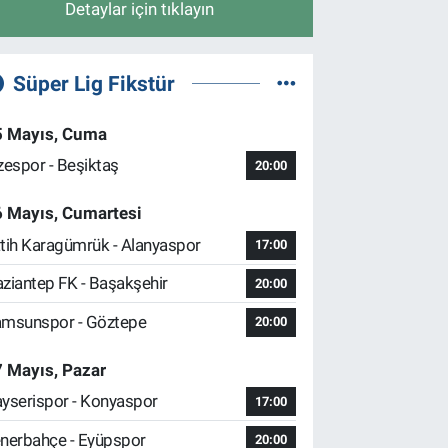
Detaylar için tıklayın
Süper Lig Fikstür
5 Mayıs, Cuma
zespor - Beşiktaş
20:00
6 Mayıs, Cumartesi
tih Karagümrük - Alanyaspor
17:00
ziantep FK - Başakşehir
20:00
msunspor - Göztepe
20:00
 Mayıs, Pazar
yserispor - Konyaspor
17:00
nerbahçe - Eyüpspor
20:00