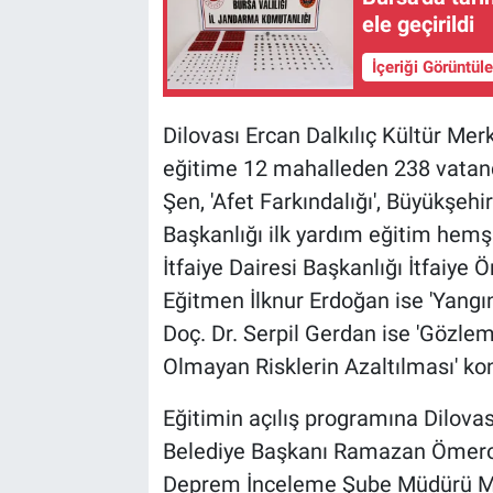
ele geçirildi
İçeriği Görüntül
Dilovası Ercan Dalkılıç Kültür Me
eğitime 12 mahalleden 238 vatand
Şen, 'Afet Farkındalığı', Büyükşehi
Başkanlığı ilk yardım eğitim hemşi
İtfaiye Dairesi Başkanlığı İtfaiy
Eğitmen İlknur Erdoğan ise 'Yangın
Doç. Dr. Serpil Gerdan ise 'Gözlem
Olmayan Risklerin Azaltılması' konu
Eğitimin açılış programına Dilova
Belediye Başkanı Ramazan Ömeroğ
Deprem İnceleme Şube Müdürü Mus