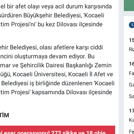
 bir afet olayı veya acil durum karşısında
 sürdüren Büyükşehir Belediyesi, 'Kocaeli
tim Projesi'ni' bu kez Dilovası ilçesinde
1
ir Belediyesi, olası afetlere karşı ciddi
Ri
lincini oluşturmaya devam ediyor. Bu
1
ar ve Şehircilik Dairesi Başkanlığı Zemin
Fa
, Kocaeli Üniversitesi, Kocaeli İl Afet ve
Belediyesi iş birliğinde düzenlenen 'Kocaeli
Ga
itim Projesi' kapsamında Dilovası ilçesinde
Sa
17
TİM
Ka
Fe
hi eser operasyonu! 273 sikke ve 18 obje