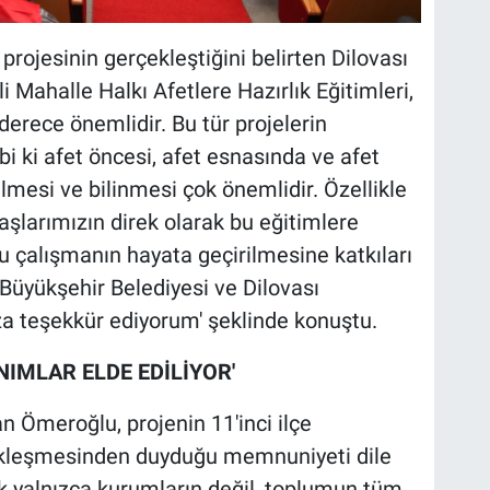
projesinin gerçekleştiğini belirten Dilovası
Mahalle Halkı Afetlere Hazırlık Eğitimleri,
erece önemlidir. Bu tür projelerin
i ki afet öncesi, afet esnasında ve afet
ilmesi ve bilinmesi çok önemlidir. Özellikle
larımızın direk olarak bu eğitimlere
u çalışmanın hayata geçirilmesine katkıları
 Büyükşehir Belediyesi ve Dilovası
a teşekkür ediyorum' şeklinde konuştu.
IMLAR ELDE EDİLİYOR'
 Ömeroğlu, projenin 11'inci ilçe
ekleşmesinden duyduğu memnuniyeti dile
lık yalnızca kurumların değil, toplumun tüm