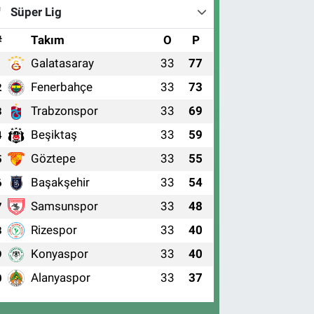
Süper Lig
#
Takım
O
P
Galatasaray
33
77
1
Fenerbahçe
33
73
2
Trabzonspor
33
69
3
Beşiktaş
33
59
4
Göztepe
33
55
5
Başakşehir
33
54
6
Samsunspor
33
48
7
Rizespor
33
40
8
Konyaspor
33
40
9
Alanyaspor
33
37
0