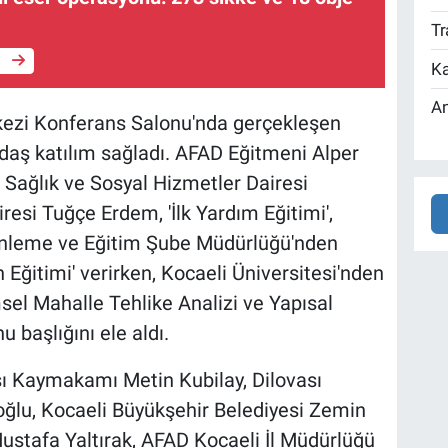
Tr
e
Ka
An
rkezi Konferans Salonu'nda gerçekleşen
aş katılım sağladı. AFAD Eğitmeni Alper
r Sağlık ve Sosyal Hizmetler Dairesi
resi Tuğçe Erdem, 'İlk Yardım Eğitimi',
e Önleme ve Eğitim Şube Müdürlüğü'nden
 Eğitimi' verirken, Kocaeli Üniversitesi'nden
sel Mahalle Tehlike Analizi ve Yapısal
 başlığını ele aldı.
sı Kaymakamı Metin Kubilay, Dilovası
lu, Kocaeli Büyükşehir Belediyesi Zemin
tafa Yaltırak, AFAD Kocaeli İl Müdürlüğü