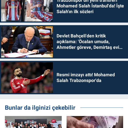
Trabzonspor'un yeni transferi
Mohamed Salah İstanbul'da! İşte
Salah'ın ilk sözleri
Devlet Bahçeli'den kritik
açıklama: 'Öcalan umuda,
Ahmetler göreve, Demirtaş evine
dönmelidir'
Resmi imzayı attı! Mohamed
Salah Trabzonspor'da
Bunlar da ilginizi çekebilir