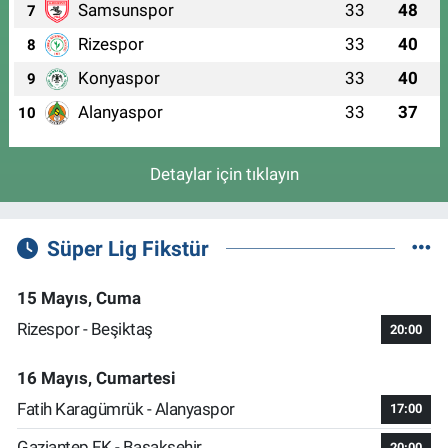
Samsunspor
33
48
7
Rizespor
33
40
8
Konyaspor
33
40
9
Alanyaspor
33
37
10
Detaylar için tıklayın
Süper Lig Fikstür
15 Mayıs, Cuma
Rizespor - Beşiktaş
20:00
16 Mayıs, Cumartesi
Fatih Karagümrük - Alanyaspor
17:00
Gaziantep FK - Başakşehir
20:00