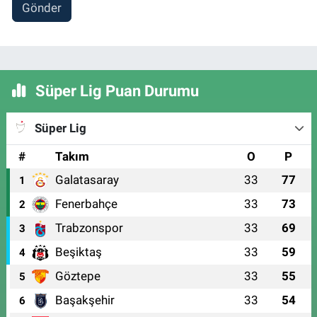
Gönder
Süper Lig Puan Durumu
Süper Lig
#
Takım
O
P
Galatasaray
33
77
1
Fenerbahçe
33
73
2
Trabzonspor
33
69
3
Beşiktaş
33
59
4
Göztepe
33
55
5
Başakşehir
33
54
6