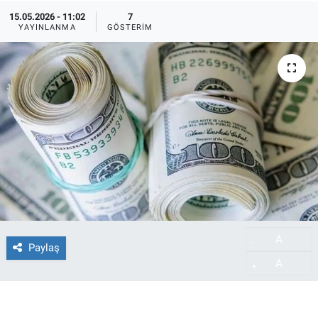
15.05.2026 - 11:02
7
YAYINLANMA
GÖSTERIM
A
-
Paylaş
A
+