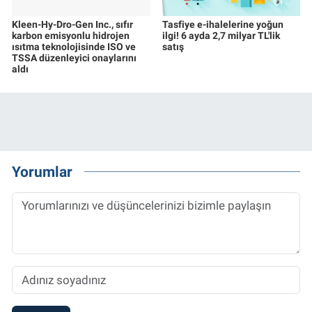
Kleen-Hy-Dro-Gen Inc., sıfır
Tasfiye e-ihalelerine yoğun
karbon emisyonlu hidrojen
ilgi! 6 ayda 2,7 milyar TL'lik
ısıtma teknolojisinde ISO ve
satış
TSSA düzenleyici onaylarını
aldı
Yorumlar