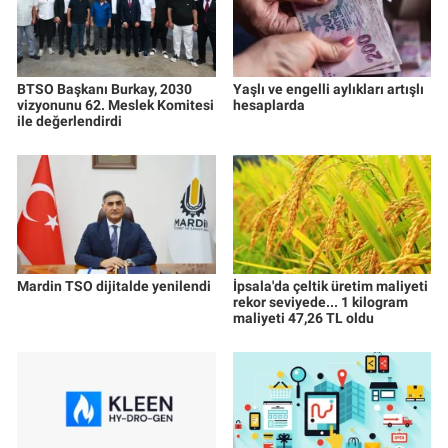
BTSO Başkanı Burkay, 2030
Yaşlı ve engelli aylıkları artışlı
vizyonunu 62. Meslek Komitesi
hesaplarda
ile değerlendirdi
Mardin TSO dijitalde yenilendi
İpsala'da çeltik üretim maliyeti
rekor seviyede... 1 kilogram
maliyeti 47,26 TL oldu