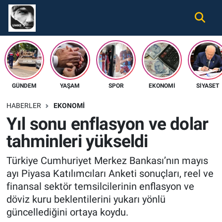
Gündem
Nöbetçi Eczaneler
Ekonomi
Hava Durumu
GÜNDEM
YAŞAM
SPOR
EKONOMI
SIYASET
Spor
Namaz Vakitleri
HABERLER
EKONOMI
Magazin
Trafik Durumu
Yıl sonu enflasyon ve dolar
tahminleri yükseldi
Tüm Haberler
Süper Lig Puan Durumu ve Fikstür
Türkiye Cumhuriyet Merkez Bankası’nın mayıs
İletişim
Tüm Manşetler
ayı Piyasa Katılımcıları Anketi sonuçları, reel ve
finansal sektör temsilcilerinin enflasyon ve
Künye
Son Dakika Haberleri
döviz kuru beklentilerini yukarı yönlü
güncellediğini ortaya koydu.
Haber Arşivi