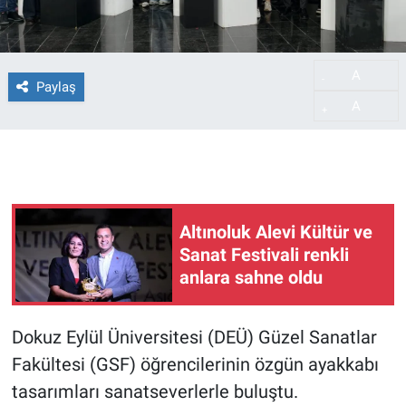
A
-
Paylaş
A
+
Altınoluk Alevi Kültür ve
Sanat Festivali renkli
anlara sahne oldu
Dokuz Eylül Üniversitesi (DEÜ) Güzel Sanatlar
Fakültesi (GSF) öğrencilerinin özgün ayakkabı
tasarımları sanatseverlerle buluştu.