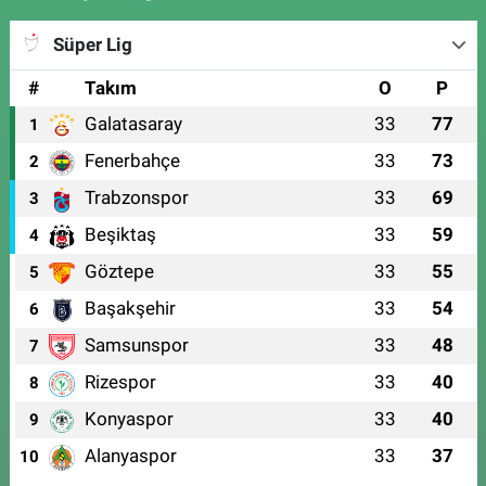
Süper Lig
#
Takım
O
P
Galatasaray
33
77
1
Fenerbahçe
33
73
2
Trabzonspor
33
69
3
Beşiktaş
33
59
4
Göztepe
33
55
5
Başakşehir
33
54
6
Samsunspor
33
48
7
Rizespor
33
40
8
Konyaspor
33
40
9
Alanyaspor
33
37
10