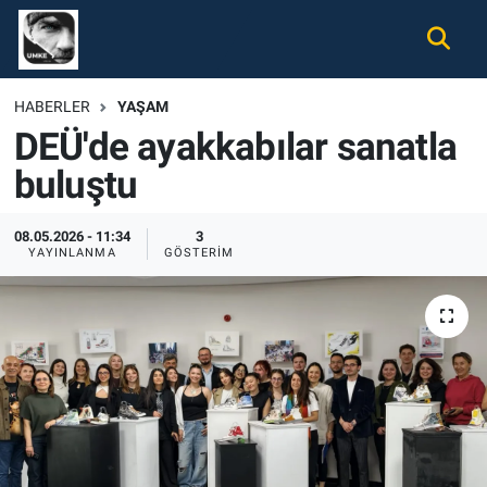
Gündem
Nöbetçi Eczaneler
HABERLER
YAŞAM
DEÜ'de ayakkabılar sanatla
Ekonomi
Hava Durumu
buluştu
Spor
Namaz Vakitleri
08.05.2026 - 11:34
3
Magazin
Trafik Durumu
YAYINLANMA
GÖSTERIM
Tüm Haberler
Süper Lig Puan Durumu ve Fikstür
İletişim
Tüm Manşetler
Künye
Son Dakika Haberleri
Haber Arşivi