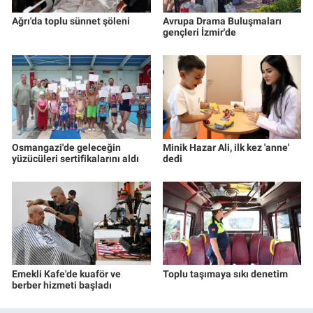
Ağrı'da toplu sünnet şöleni
Avrupa Drama Buluşmaları
gençleri İzmir'de
Osmangazi'de geleceğin
Minik Hazar Ali, ilk kez 'anne'
yüzücüleri sertifikalarını aldı
dedi
Emekli Kafe'de kuaför ve
Toplu taşımaya sıkı denetim
berber hizmeti başladı