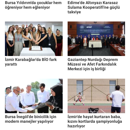
Bursa Yıldırım'da çocuklar hem
Edirne'de Altınyazı Karasaz
öğreniyor hem eğleniyor
Sulama Kooperatifi'ne güçlü
takviye
İzmir Karabağlar'da BİO fark
Gaziantep Nurdağı Deprem
yarattı
Müzesi ve Afet Farkındalık
Merkezi için iş birliği
Bursa İnegöl'de binicilik için
İzmir'de hayat kurtaran baba,
modern manejler yapılıyor
kızını kortlarda şampiyonluğa
hazırlıyor