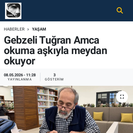
Gündem
Nöbetçi Eczaneler
HABERLER
YAŞAM
Gebzeli Tuğran Amca
Ekonomi
Hava Durumu
okuma aşkıyla meydan
Spor
Namaz Vakitleri
okuyor
Magazin
Trafik Durumu
08.05.2026 - 11:28
3
YAYINLANMA
GÖSTERIM
Tüm Haberler
Süper Lig Puan Durumu ve Fikstür
İletişim
Tüm Manşetler
Künye
Son Dakika Haberleri
Haber Arşivi