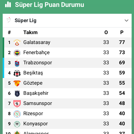
Süper Lig Puan Durumu
Süper Lig
#
Takım
O
P
Galatasaray
33
77
1
Fenerbahçe
33
73
2
Trabzonspor
33
69
3
Beşiktaş
33
59
4
Göztepe
33
55
5
Başakşehir
33
54
6
Samsunspor
33
48
7
Rizespor
33
40
8
Konyaspor
33
40
9
Alanyaspor
33
37
10