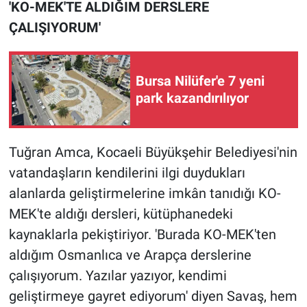
'KO-MEK'TE ALDIĞIM DERSLERE
ÇALIŞIYORUM'
Bursa Nilüfer'e 7 yeni
park kazandırılıyor
Tuğran Amca, Kocaeli Büyükşehir Belediyesi'nin
vatandaşların kendilerini ilgi duydukları
alanlarda geliştirmelerine imkân tanıdığı KO-
MEK'te aldığı dersleri, kütüphanedeki
kaynaklarla pekiştiriyor. 'Burada KO-MEK'ten
aldığım Osmanlıca ve Arapça derslerine
çalışıyorum. Yazılar yazıyor, kendimi
geliştirmeye gayret ediyorum' diyen Savaş, hem