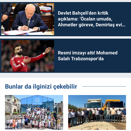
Devlet Bahçeli'den kritik
açıklama: 'Öcalan umuda,
Ahmetler göreve, Demirtaş evine
dönmelidir'
Resmi imzayı attı! Mohamed
Salah Trabzonspor'da
Bunlar da ilginizi çekebilir