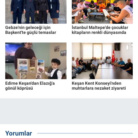
Gebze'nin geleceği için
İstanbul Maltepe'de çocuklar
Başkent'te güçlü temaslar
kitapların renkli dünyasında
Edirne Keşan'dan Elazığ'a
Keşan Kent Konseyi'nden
gönül köprüsü
muhtarlara nezaket ziyareti
Yorumlar