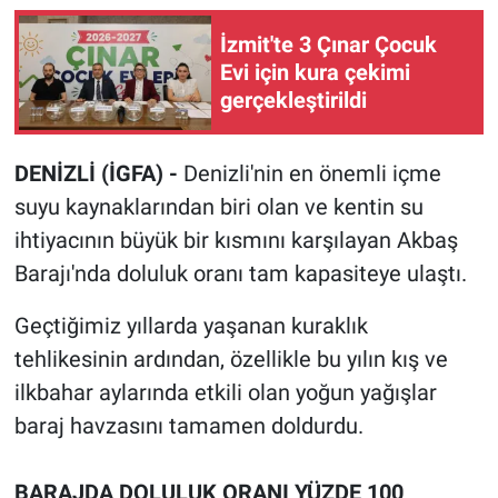
İzmit'te 3 Çınar Çocuk
Evi için kura çekimi
gerçekleştirildi
DENİZLİ (İGFA) -
Denizli'nin en önemli içme
suyu kaynaklarından biri olan ve kentin su
ihtiyacının büyük bir kısmını karşılayan Akbaş
Barajı'nda doluluk oranı tam kapasiteye ulaştı.
Geçtiğimiz yıllarda yaşanan kuraklık
tehlikesinin ardından, özellikle bu yılın kış ve
ilkbahar aylarında etkili olan yoğun yağışlar
baraj havzasını tamamen doldurdu.
BARAJDA DOLULUK ORANI YÜZDE 100