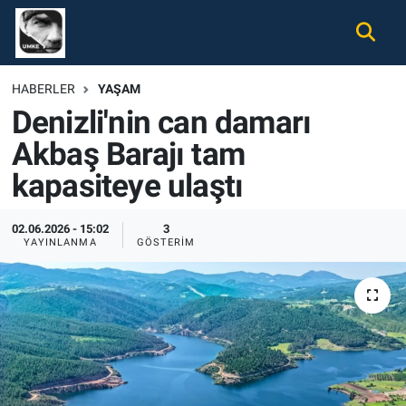
Gündem
Nöbetçi Eczaneler
HABERLER
YAŞAM
Denizli'nin can damarı
Ekonomi
Hava Durumu
Akbaş Barajı tam
Spor
Namaz Vakitleri
kapasiteye ulaştı
Magazin
Trafik Durumu
02.06.2026 - 15:02
3
YAYINLANMA
GÖSTERIM
Tüm Haberler
Süper Lig Puan Durumu ve Fikstür
İletişim
Tüm Manşetler
Künye
Son Dakika Haberleri
Haber Arşivi