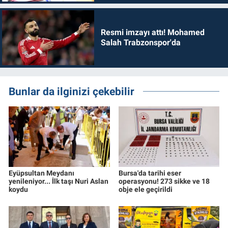
Resmi imzayı attı! Mohamed
Salah Trabzonspor'da
Bunlar da ilginizi çekebilir
Eyüpsultan Meydanı
Bursa'da tarihi eser
yenileniyor... İlk taşı Nuri Aslan
operasyonu! 273 sikke ve 18
koydu
obje ele geçirildi