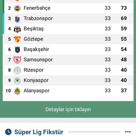
Fenerbahçe
33
73
2
Trabzonspor
33
69
3
Beşiktaş
33
59
4
Göztepe
33
55
5
Başakşehir
33
54
6
Samsunspor
33
48
7
Rizespor
33
40
8
Konyaspor
33
40
9
Alanyaspor
33
37
10
Detaylar için tıklayın
Süper Lig Fikstür