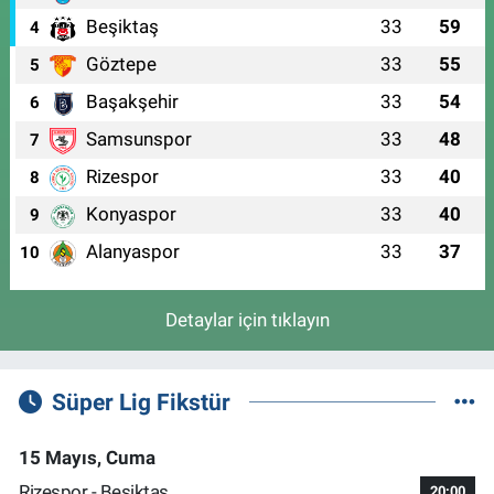
Beşiktaş
33
59
4
Göztepe
33
55
5
Başakşehir
33
54
6
Samsunspor
33
48
7
Rizespor
33
40
8
Konyaspor
33
40
9
Alanyaspor
33
37
10
Detaylar için tıklayın
Süper Lig Fikstür
15 Mayıs, Cuma
Rizespor - Beşiktaş
20:00