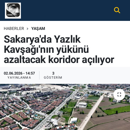
Gündem
Nöbetçi Eczaneler
HABERLER
YAŞAM
Sakarya'da Yazlık
Ekonomi
Hava Durumu
Kavşağı'nın yükünü
Spor
Namaz Vakitleri
azaltacak koridor açılıyor
Magazin
Trafik Durumu
02.06.2026 - 14:57
3
YAYINLANMA
GÖSTERIM
Tüm Haberler
Süper Lig Puan Durumu ve Fikstür
İletişim
Tüm Manşetler
Künye
Son Dakika Haberleri
Haber Arşivi