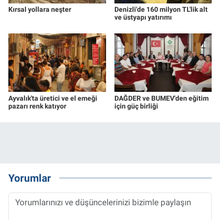
Kırsal yollara neşter
Denizli'de 160 milyon TL'lik alt
ve üstyapı yatırımı
Ayvalık'ta üretici ve el emeği
DAĞDER ve BUMEV'den eğitim
pazarı renk katıyor
için güç birliği
Yorumlar