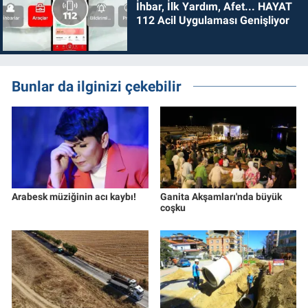
İhbar, İlk Yardım, Afet... HAYAT
112 Acil Uygulaması Genişliyor
Bunlar da ilginizi çekebilir
Arabesk müziğinin acı kaybı!
Ganita Akşamları'nda büyük
coşku