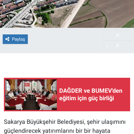
A
-
Paylaş
A
+
DAĞDER ve BUMEV'den
eğitim için güç birliği
Sakarya Büyükşehir Belediyesi, şehir ulaşımını
güçlendirecek yatırımlarını bir bir hayata