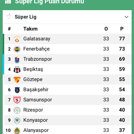
Süper Lig Puan Durumu
Süper Lig
#
Takım
O
P
Galatasaray
33
77
1
Fenerbahçe
33
73
2
Trabzonspor
33
69
3
Beşiktaş
33
59
4
Göztepe
33
55
5
Başakşehir
33
54
6
Samsunspor
33
48
7
Rizespor
33
40
8
Konyaspor
33
40
9
Alanyaspor
33
37
10