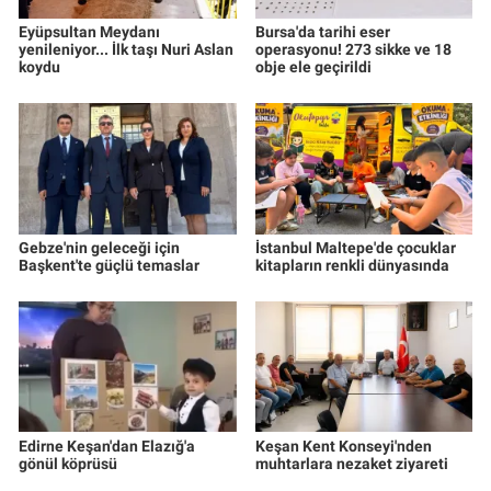
Eyüpsultan Meydanı
Bursa'da tarihi eser
yenileniyor... İlk taşı Nuri Aslan
operasyonu! 273 sikke ve 18
koydu
obje ele geçirildi
Gebze'nin geleceği için
İstanbul Maltepe'de çocuklar
Başkent'te güçlü temaslar
kitapların renkli dünyasında
Edirne Keşan'dan Elazığ'a
Keşan Kent Konseyi'nden
gönül köprüsü
muhtarlara nezaket ziyareti