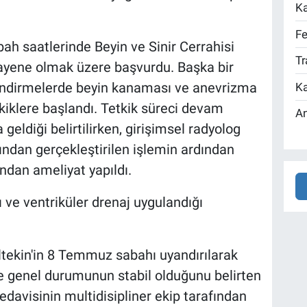
Ka
Fe
ah saatlerinde Beyin ve Sinir Cerrahisi
Tr
ayene olmak üzere başvurdu. Başka bir
endirmelerde beyin kanaması ve anevrizma
Ka
tkiklere başlandı. Tetkik süreci devam
An
ldiği belirtilirken, girişimsel radyolog
ndan gerçekleştirilen işlemin ardından
ından ameliyat yapıldı.
 ve ventriküler drenaj uygulandığı
tekin'in 8 Temmuz sabahı uyandırılarak
 ve genel durumunun stabil olduğunu belirten
edavisinin multidisipliner ekip tarafından