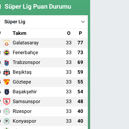
Süper Lig Puan Durumu
Süper Lig
#
Takım
O
P
Galatasaray
33
77
1
Fenerbahçe
33
73
2
Trabzonspor
33
69
3
Beşiktaş
33
59
4
Göztepe
33
55
5
Başakşehir
33
54
6
Samsunspor
33
48
7
Rizespor
33
40
8
Konyaspor
33
40
9