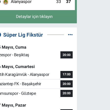
Alanyaspor
33
37
0
Detaylar için tıklayın
Süper Lig Fikstür
5 Mayıs, Cuma
zespor - Beşiktaş
20:00
6 Mayıs, Cumartesi
tih Karagümrük - Alanyaspor
17:00
ziantep FK - Başakşehir
20:00
msunspor - Göztepe
20:00
 Mayıs, Pazar