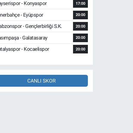
yserispor - Konyaspor
17:00
nerbahçe - Eyüpspor
20:00
abzonspor - Gençlerbirliği S.K.
20:00
sımpaşa - Galatasaray
20:00
talyaspor - Kocaelispor
20:00
CANLI SKOR