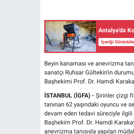
Antalya'da Ko
İçeriği Görüntül
Beyin kanaması ve anevrizma tanıs
sanatçı Ruhsar Gültekin'in durumuy
Başhekimi Prof. Dr. Hamdi Karakaya
İSTANBUL (İGFA) -
Şirinler çizgi 
tanınan 62 yaşındaki oyuncu ve se
devam eden tedavi süreciyle ilgil
Başhekim Prof. Dr. Hamdi Karakaya
anevrizma tanısıyla yapılan müda