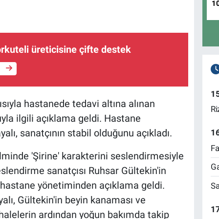
1
rkuteli üreticisine çifte destek
e
1
ıyla hastanede tedavi altına alınan
Ri
la ilgili açıklama geldi. Hastane
lı, sanatçının stabil olduğunu açıkladı.
1
Fa
filminde 'Şirine' karakterini seslendirmesiyle
Ga
slendirme sanatçısı Ruhsar Gültekin'in
i hastane yönetiminden açıklama geldi.
Sa
lı, Gültekin'in beyin kanaması ve
17
halelerin ardından yoğun bakımda takip