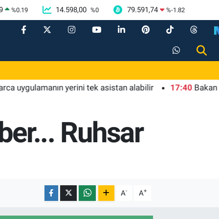
9
14.598,00
79.591,74
%
0.19
%
0
%
-1.82
lamanın yerini tek asistan alabilir
17:40
Bakan Göktaş: 
aber... Ruhsar
-
+
A
A