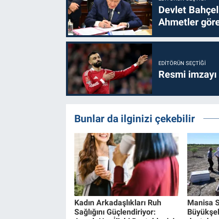
Devlet Bahçel
Ahmetler göre
EDITÖRÜN SEÇTIĞI
Resmi imzayı
Bunlar da ilginizi çekebilir
Kadın Arkadaşlıkları Ruh
Manisa S
Sağlığını Güçlendiriyor:
Büyükşeh