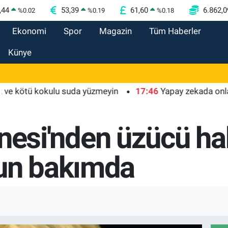
,44
53,39
61,60
6.862,0
%
0.02
%
0.19
%
0.18
Ekonomi
Spor
Magazin
Tüm Haberler
Künye
ötü kokulu suda yüzmeyin
17:46
Yapay zekada onlarca uygu
irinesi'nden üzücü h
ğun bakımda