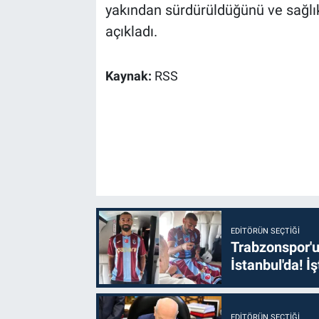
yakından sürdürüldüğünü ve sağlık
açıkladı.
Kaynak:
RSS
EDITÖRÜN SEÇTIĞI
Trabzonspor'u
İstanbul'da! İş
EDITÖRÜN SEÇTIĞI