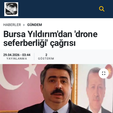
Gündem
Nöbetçi Eczaneler
HABERLER
GÜNDEM
Bursa Yıldırım'dan 'drone
Ekonomi
Hava Durumu
seferberliği' çağrısı
Spor
Namaz Vakitleri
29.04.2026 - 03:44
2
Magazin
Trafik Durumu
YAYINLANMA
GÖSTERIM
Tüm Haberler
Süper Lig Puan Durumu ve Fikstür
İletişim
Tüm Manşetler
Künye
Son Dakika Haberleri
Haber Arşivi