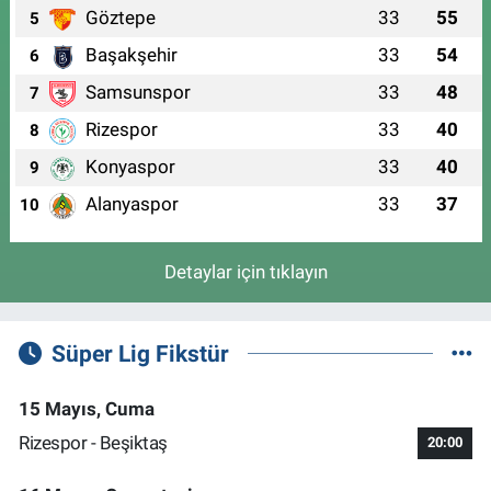
Göztepe
33
55
5
Başakşehir
33
54
6
Samsunspor
33
48
7
Rizespor
33
40
8
Konyaspor
33
40
9
Alanyaspor
33
37
10
Detaylar için tıklayın
Süper Lig Fikstür
15 Mayıs, Cuma
Rizespor - Beşiktaş
20:00