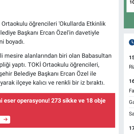
1
 Ortaokulu öğrencileri 'Okullarda Etkinlik
lediye Başkanı Ercan Özel'in davetiyle
ni boyadı.
li mesire alanlarından biri olan Babasultan
1
pliği yaptı. TOKİ Ortaokulu öğrencileri,
Ri
şehir Belediye Başkanı Ercan Özel ile
1
arak ilçeye kalıcı ve renkli bir iz bıraktı.
Fa
hi eser operasyonu! 273 sikke ve 18 obje
Ga
Sa
e
17