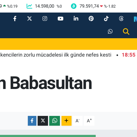
9
14.598,00
79.591,74
%
0.19
%
0
%
-1.82
in zorlu mücadelesi ilk günde nefes kesti
18:55
Bursa'da
en Babasultan
-
+
A
A