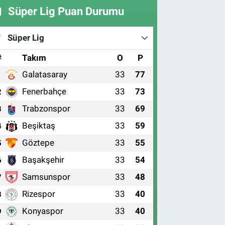
Süper Lig Puan Durumu
Süper Lig
#
Takım
O
P
Galatasaray
33
77
1
Fenerbahçe
33
73
2
Trabzonspor
33
69
3
Beşiktaş
33
59
4
Göztepe
33
55
5
Başakşehir
33
54
6
Samsunspor
33
48
7
Rizespor
33
40
8
Konyaspor
33
40
9