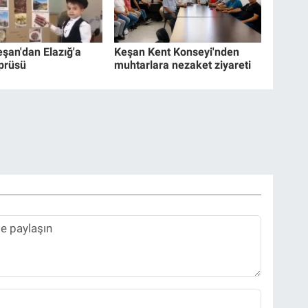
eşan'dan Elazığ'a
Keşan Kent Konseyi'nden
prüsü
muhtarlara nezaket ziyareti