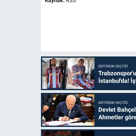
Kaynak:
RSS
EDITÖRÜN SEÇTIĞI
Trabzonspor'u
İstanbul'da! İş
EDITÖRÜN SEÇTIĞI
Devlet Bahçel
Ahmetler göre