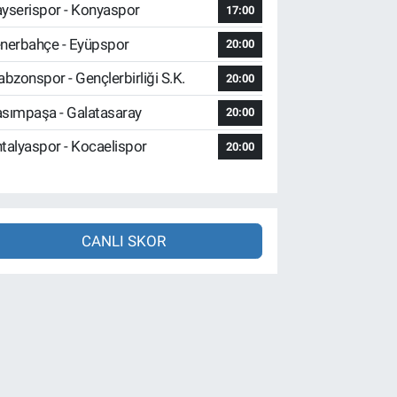
yserispor - Konyaspor
17:00
nerbahçe - Eyüpspor
20:00
abzonspor - Gençlerbirliği S.K.
20:00
sımpaşa - Galatasaray
20:00
talyaspor - Kocaelispor
20:00
CANLI SKOR