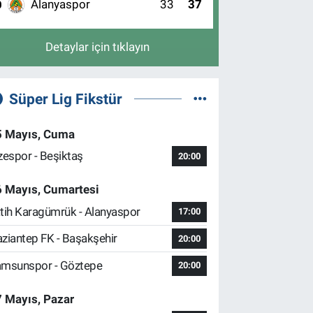
Alanyaspor
33
37
0
Detaylar için tıklayın
Süper Lig Fikstür
5 Mayıs, Cuma
zespor - Beşiktaş
20:00
6 Mayıs, Cumartesi
tih Karagümrük - Alanyaspor
17:00
ziantep FK - Başakşehir
20:00
msunspor - Göztepe
20:00
 Mayıs, Pazar