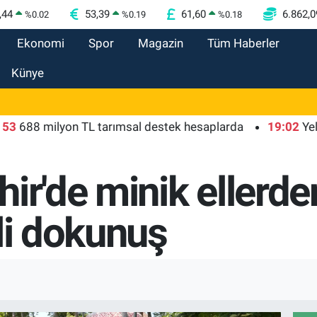
,44
53,39
61,60
6.862,0
%
0.02
%
0.19
%
0.18
Ekonomi
Spor
Magazin
Tüm Haberler
Künye
milyon TL tarımsal destek hesaplarda
19:02
Yelkenciler
hir'de minik ellerd
li dokunuş