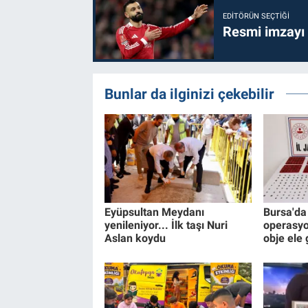
EDITÖRÜN SEÇTIĞI
Resmi imzayı
Bunlar da ilginizi çekebilir
Eyüpsultan Meydanı
Bursa'da 
yenileniyor... İlk taşı Nuri
operasyo
Aslan koydu
obje ele 