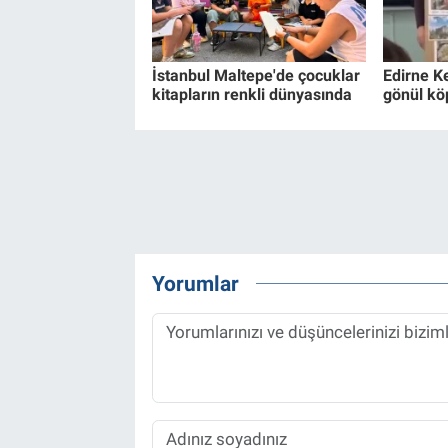
İstanbul Maltepe'de çocuklar
Edirne K
kitapların renkli dünyasında
gönül kö
Yorumlar