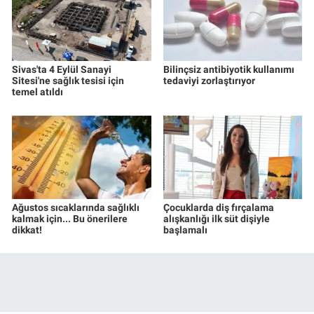
Sivas'ta 4 Eylül Sanayi
Bilinçsiz antibiyotik kullanımı
Sitesi'ne sağlık tesisi için
tedaviyi zorlaştırıyor
temel atıldı
Ağustos sıcaklarında sağlıklı
Çocuklarda diş fırçalama
kalmak için... Bu önerilere
alışkanlığı ilk süt dişiyle
dikkat!
başlamalı