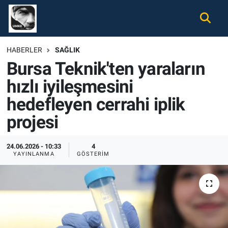
Gündem
Nöbetçi Eczaneler
HABERLER
SAĞLIK
Bursa Teknik'ten yaraların
Ekonomi
Hava Durumu
hızlı iyileşmesini
Spor
Namaz Vakitleri
hedefleyen cerrahi iplik
Magazin
Trafik Durumu
projesi
Tüm Haberler
Süper Lig Puan Durumu ve Fikstür
24.06.2026 - 10:33
4
YAYINLANMA
GÖSTERIM
İletişim
Tüm Manşetler
Künye
Son Dakika Haberleri
Haber Arşivi