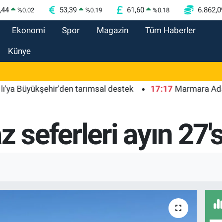
,44
53,39
61,60
6.862,0
%
0.02
%
0.19
%
0.18
Ekonomi
Spor
Magazin
Tüm Haberler
Künye
yükşehir'den tarımsal destek
17:17
Marmara Adası açıkl
z seferleri ayın 27'