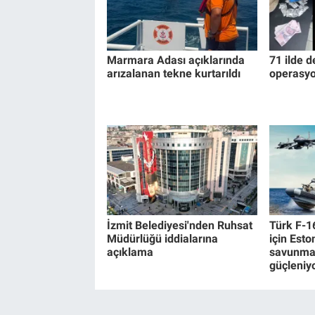
Marmara Adası açıklarında
71 ilde d
arızalanan tekne kurtarıldı
operasyo
İzmit Belediyesi'nden Ruhsat
Türk F-1
Müdürlüğü iddialarına
için Esto
açıklama
savunma 
güçleniy