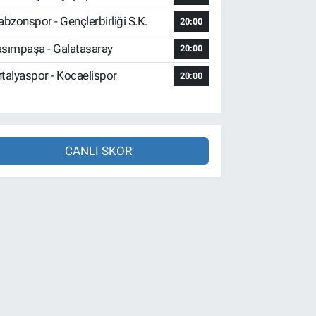
abzonspor - Gençlerbirliği S.K.
20:00
sımpaşa - Galatasaray
20:00
talyaspor - Kocaelispor
20:00
CANLI SKOR