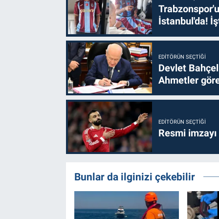
Trabzonspor'u
İstanbul'da! İş
EDITÖRÜN SEÇTIĞI
Devlet Bahçel
Ahmetler göre
EDITÖRÜN SEÇTIĞI
Resmi imzayı
Bunlar da ilginizi çekebilir