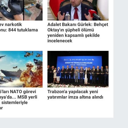
ev narkotik
Adalet Bakanı Gürlek: Behçet
nu: 844 tutuklama
Oktay'ın şüpheli ölümü
yeniden kapsamlı şekilde
incelenecek
6'ları NATO görevi
Trabzon'a yapılacak yeni
nya'da... MSB yerli
yatırımlar imza altına alındı
sistemleriyle
or