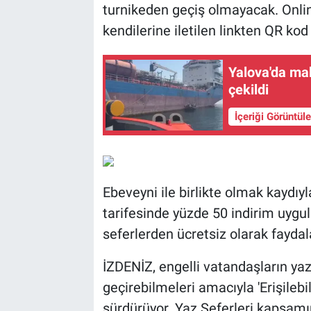
turnikeden geçiş olmayacak. Online
kendilerine iletilen linkten QR kod
Yalova'da ma
çekildi
İçeriği Görüntül
Ebeveyni ile birlikte olmak kaydıyl
tarifesinde yüzde 50 indirim uygul
seferlerden ücretsiz olarak fayda
İZDENİZ, engelli vatandaşların yaz 
geçirebilmeleri amacıyla 'Erişilebi
sürdürüyor. Yaz Seferleri kapsamın