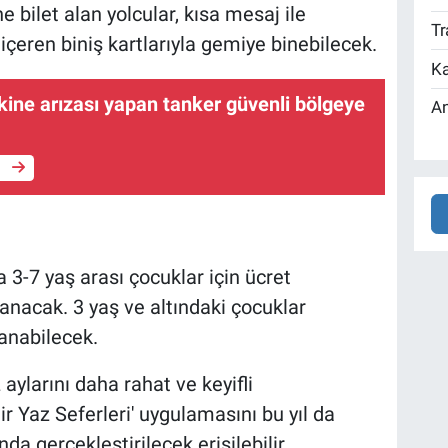
 bilet alan yolcular, kısa mesaj ile
Tr
 içeren biniş kartlarıyla gemiye binebilecek.
Ka
kine arızası yapan tanker güvenli bölgeye
An
e
a 3-7 yaş arası çocuklar için ücret
anacak. 3 yaş ve altındaki çocuklar
lanabilecek.
aylarını daha rahat ve keyifli
lir Yaz Seferleri' uygulamasını bu yıl da
da gerçekleştirilecek erişilebilir