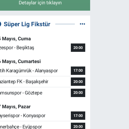
Detaylar için tıklayın
Süper Lig Fikstür
5 Mayıs, Cuma
zespor - Beşiktaş
20:00
6 Mayıs, Cumartesi
tih Karagümrük - Alanyaspor
17:00
ziantep FK - Başakşehir
20:00
msunspor - Göztepe
20:00
 Mayıs, Pazar
yserispor - Konyaspor
17:00
nerbahçe - Eyüpspor
20:00