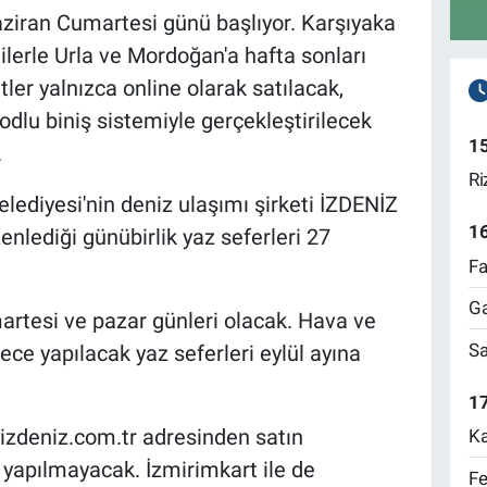
aziran Cumartesi günü başlıyor. Karşıyaka
erle Urla ve Mordoğan'a hafta sonları
ler yalnızca online olarak satılacak,
dlu biniş sistemiyle gerçekleştirilecek
1
.
Ri
lediyesi'nin deniz ulaşımı şirketi İZDENİZ
1
enlediği günübirlik yaz seferleri 27
Fa
Ga
artesi ve pazar günleri olacak. Hava ve
Sa
ece yapılacak yaz seferleri eylül ayına
17
t.izdeniz.com.tr adresinden satın
Ka
ı yapılmayacak. İzmirimkart ile de
Fe