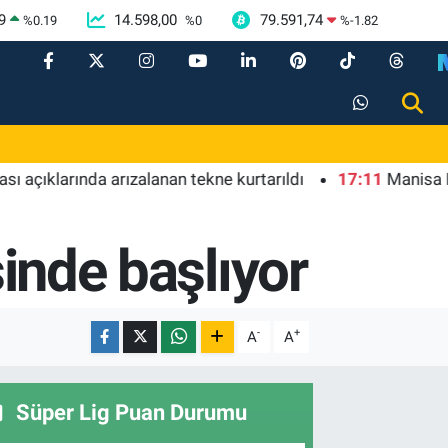
9
14.598,00
79.591,74
%
0.19
%
0
%
-1.82
arında arızalanan tekne kurtarıldı
17:11
Manisa Büyükşehi
sinde başlıyor
-
+
A
A
Süper Lig Puan Durumu