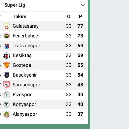
Süper Lig
#
Takım
O
P
Galatasaray
33
77
1
Fenerbahçe
33
73
2
Trabzonspor
33
69
3
Beşiktaş
33
59
4
Göztepe
33
55
5
Başakşehir
33
54
6
Samsunspor
33
48
7
Rizespor
33
40
8
Konyaspor
33
40
9
Alanyaspor
33
37
0