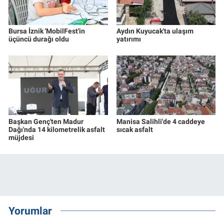
Bursa İznik 'MobilFest'in
Aydın Kuyucak'ta ulaşım
üçüncü durağı oldu
yatırımı
Başkan Genç'ten Madur
Manisa Salihli'de 4 caddeye
Dağı'nda 14 kilometrelik asfalt
sıcak asfalt
müjdesi
Yorumlar