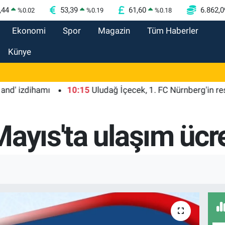
,44
53,39
61,60
6.862,0
%
0.02
%
0.19
%
0.18
Ekonomi
Spor
Magazin
Tüm Haberler
Künye
dihamı
10:15
Uludağ İçecek, 1. FC Nürnberg'in resmi sp
ayıs'ta ulaşım ücr