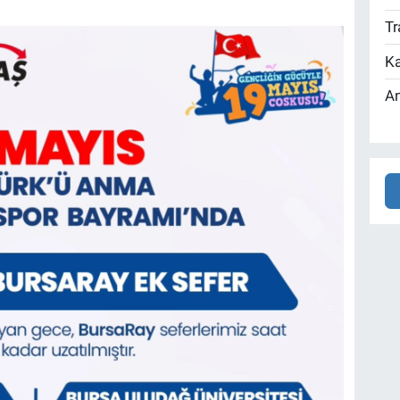
Tr
Ka
An