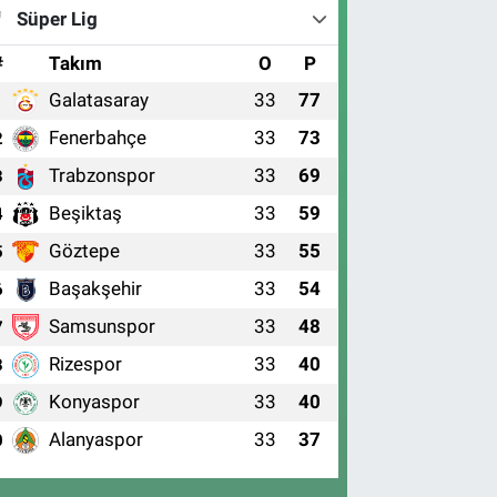
Süper Lig
#
Takım
O
P
Galatasaray
33
77
1
Fenerbahçe
33
73
2
Trabzonspor
33
69
3
Beşiktaş
33
59
4
Göztepe
33
55
5
Başakşehir
33
54
6
Samsunspor
33
48
7
Rizespor
33
40
8
Konyaspor
33
40
9
Alanyaspor
33
37
0