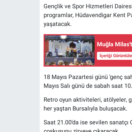
Gençlik ve Spor Hizmetleri Daires
programlar, Hüdavendigar Kent Pa
yaşatacak.
Muğla Milas'
İçeriği Görüntül
18 Mayıs Pazartesi günü 'genç sahn
Mayıs Salı günü de sabah saat 10.
Retro oyun aktiviteleri, atölyeler, 
her yaştan Bursalıyla buluşacak.
Saat 21.00'da ise sevilen sanatç
coşkusunu zirveye çıkaracak.