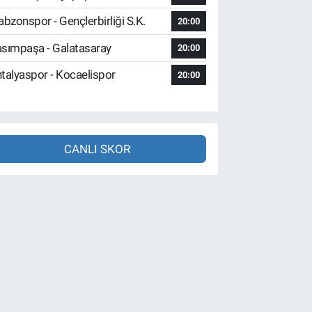
abzonspor - Gençlerbirliği S.K.
20:00
sımpaşa - Galatasaray
20:00
talyaspor - Kocaelispor
20:00
CANLI SKOR