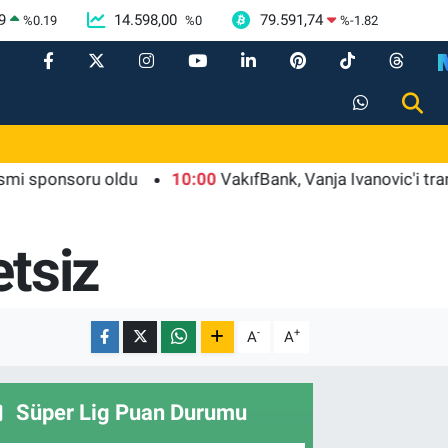
9
14.598,00
79.591,74
%
0.19
%
0
%
-1.82
onsoru oldu
10:00
VakıfBank, Vanja Ivanovic'i transfer ett
etsiz
-
+
A
A
Süper Lig Puan Durumu