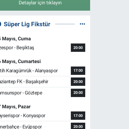
Detaylar için tıklayın
Süper Lig Fikstür
5 Mayıs, Cuma
zespor - Beşiktaş
20:00
6 Mayıs, Cumartesi
tih Karagümrük - Alanyaspor
17:00
ziantep FK - Başakşehir
20:00
msunspor - Göztepe
20:00
 Mayıs, Pazar
yserispor - Konyaspor
17:00
nerbahçe - Eyüpspor
20:00