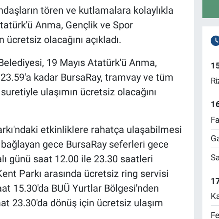
ndaşların tören ve kutlamalara kolaylıkla
tatürk'ü Anma, Gençlik ve Spor
 ücretsiz olacağını açıkladı.
Belediyesi, 19 Mayıs Atatürk'ü Anma,
1
 23.59'a kadar BursaRay, tramvay ve tüm
Ri
uretiyle ulaşımın ücretsiz olacağını
1
Fa
rkı'ndaki etkinliklere rahatça ulaşabilmesi
Ga
 bağlayan gece BursaRay seferleri gece
Sa
lı günü saat 12.00 ile 23.30 saatleri
t Parkı arasında ücretsiz ring servisi
17
aat 15.30'da BUÜ Yurtlar Bölgesi'nden
Ka
at 23.30'da dönüş için ücretsiz ulaşım
Fe