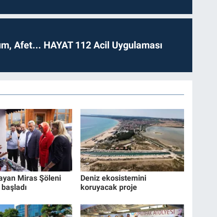
dım, Afet... HAYAT 112 Acil Uygulaması
ayan Miras Şöleni
Deniz ekosistemini
 başladı
koruyacak proje