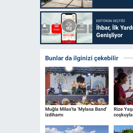
EDITÖRÜN SEÇTIĞI
İhbar, İlk Yar
Genişliyor
Bunlar da ilginizi çekebilir
Muğla Milas'ta 'Mylasa Band'
Rize Yaş
izdihamı
coşkuyla