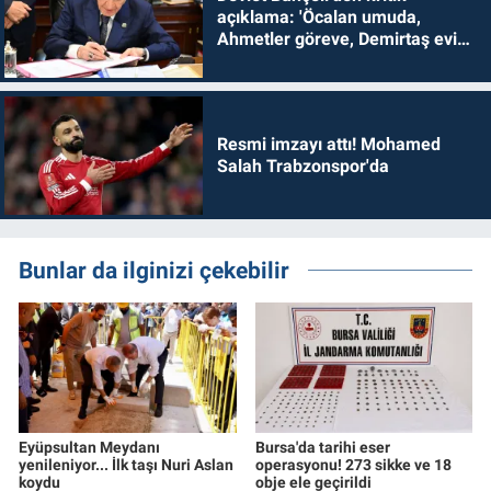
açıklama: 'Öcalan umuda,
Ahmetler göreve, Demirtaş evine
dönmelidir'
Resmi imzayı attı! Mohamed
Salah Trabzonspor'da
Bunlar da ilginizi çekebilir
Eyüpsultan Meydanı
Bursa'da tarihi eser
yenileniyor... İlk taşı Nuri Aslan
operasyonu! 273 sikke ve 18
koydu
obje ele geçirildi