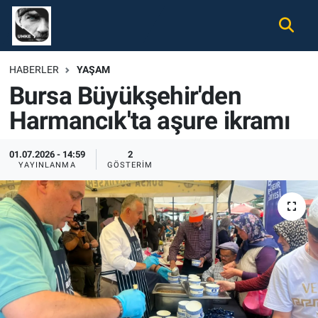
Gündem
Nöbetçi Eczaneler
HABERLER
YAŞAM
Bursa Büyükşehir'den
Ekonomi
Hava Durumu
Harmancık'ta aşure ikramı
Spor
Namaz Vakitleri
01.07.2026 - 14:59
2
Magazin
Trafik Durumu
YAYINLANMA
GÖSTERIM
Tüm Haberler
Süper Lig Puan Durumu ve Fikstür
İletişim
Tüm Manşetler
Künye
Son Dakika Haberleri
Haber Arşivi