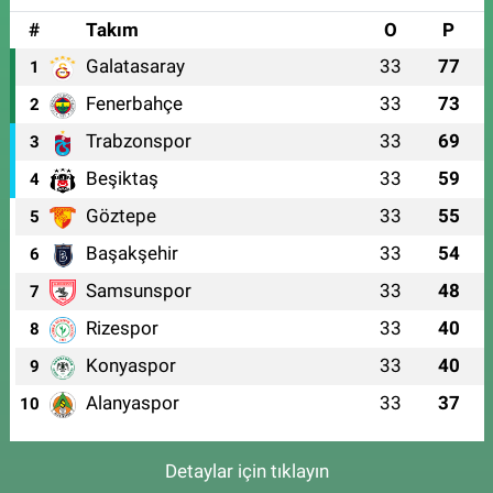
#
Takım
O
P
Galatasaray
33
77
1
Fenerbahçe
33
73
2
Trabzonspor
33
69
3
Beşiktaş
33
59
4
Göztepe
33
55
5
Başakşehir
33
54
6
Samsunspor
33
48
7
Rizespor
33
40
8
Konyaspor
33
40
9
Alanyaspor
33
37
10
Detaylar için tıklayın