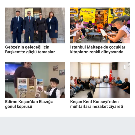
Gebze'nin geleceği için
İstanbul Maltepe'de çocuklar
Başkent'te güçlü temaslar
kitapların renkli dünyasında
Edirne Keşan'dan Elazığ'a
Keşan Kent Konseyi'nden
gönül köprüsü
muhtarlara nezaket ziyareti