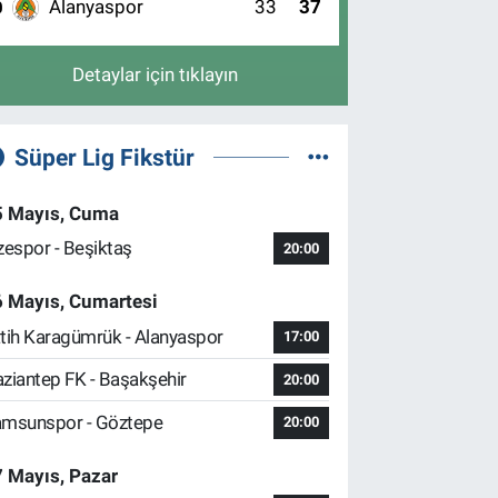
Alanyaspor
33
37
0
Detaylar için tıklayın
Süper Lig Fikstür
5 Mayıs, Cuma
zespor - Beşiktaş
20:00
6 Mayıs, Cumartesi
tih Karagümrük - Alanyaspor
17:00
ziantep FK - Başakşehir
20:00
msunspor - Göztepe
20:00
 Mayıs, Pazar