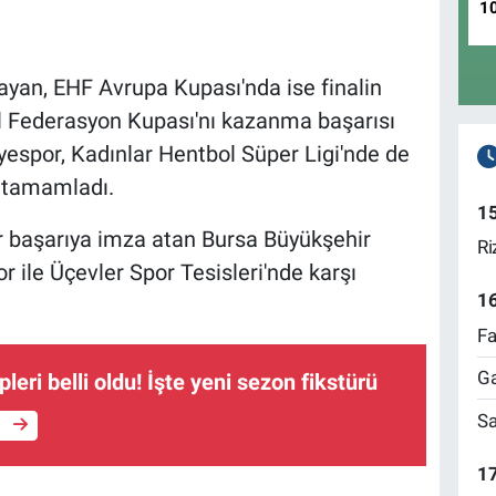
1
yan, EHF Avrupa Kupası'nda ise finalin
ıl Federasyon Kupası'nı kazanma başarısı
espor, Kadınlar Hentbol Süper Ligi'nde de
 tamamladı.
1
ir başarıya imza atan Bursa Büyükşehir
Ri
 ile Üçevler Spor Tesisleri'nde karşı
1
Fa
Ga
leri belli oldu! İşte yeni sezon fikstürü
Sa
e
17