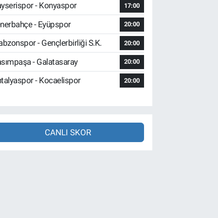
yserispor - Konyaspor
17:00
nerbahçe - Eyüpspor
20:00
abzonspor - Gençlerbirliği S.K.
20:00
sımpaşa - Galatasaray
20:00
talyaspor - Kocaelispor
20:00
CANLI SKOR