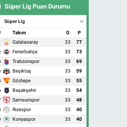
Süper Lig Puan Durumu
Süper Lig
#
Takım
O
P
Galatasaray
33
77
1
Fenerbahçe
33
73
2
Trabzonspor
33
69
3
Beşiktaş
33
59
4
Göztepe
33
55
5
Başakşehir
33
54
6
Samsunspor
33
48
7
Rizespor
33
40
8
Konyaspor
33
40
9