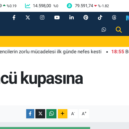
9
14.598,00
79.591,74
%
0.19
%
0
%
-1.82
in zorlu mücadelesi ilk günde nefes kesti
18:55
Bursa'da 
cü kupasına
-
+
A
A