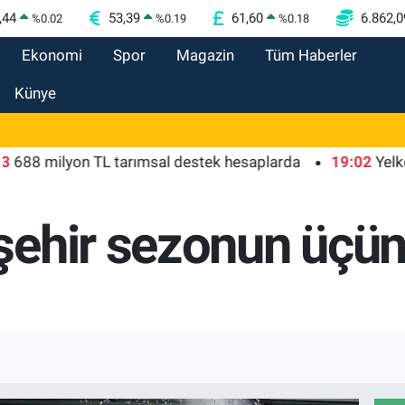
,44
53,39
61,60
6.862,0
%
0.02
%
0.19
%
0.18
Ekonomi
Spor
Magazin
Tüm Haberler
Künye
ilyon TL tarımsal destek hesaplarda
19:02
Yelkenciler
şehir sezonun üçün