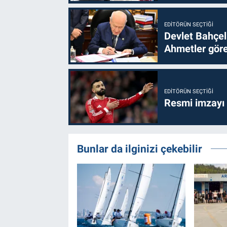
EDITÖRÜN SEÇTIĞI
Devlet Bahçel
Ahmetler göre
EDITÖRÜN SEÇTIĞI
Resmi imzayı
Bunlar da ilginizi çekebilir