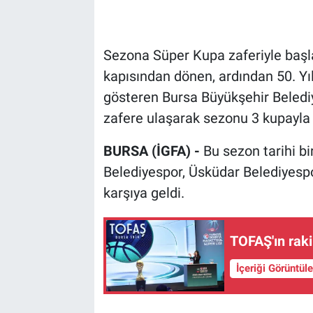
Sezona Süper Kupa zaferiyle başla
kapısından dönen, ardından 50. Y
gösteren Bursa Büyükşehir Belediy
zafere ulaşarak sezonu 3 kupayla
BURSA (İGFA) -
Bu sezon tarihi b
Belediyespor, Üsküdar Belediyespor
karşıya geldi.
TOFAŞ'ın rakip
İçeriği Görüntül